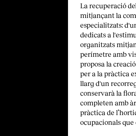
La recuperació del
mitjançant la com
especialitzats: d'
dedicats a l'estimul
organitzats mitja
perímetre amb vist
proposa la creació 
per a la pràctica e
llarg d'un recorre
conservarà la flor
completen amb àree
pràctica de l’hort
ocupacionals que 