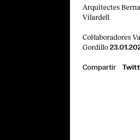
Arquitectes Berna
Vilardell
Col·laboradores Va
Gordillo
23.01.20
Compartir
Twitt