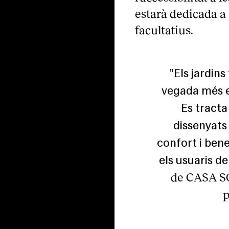
estarà dedicada a 
facultatius.
"Els jardin
vegada més e
Es tracta 
dissenyats
confort i benef
els usuaris de 
de CASA SO
p