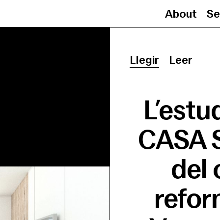
About
Se
Llegir
Leer
L’estu
CASA 
del 
refor