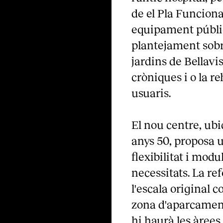
de el Pla Funciona
equipament públic.
plantejament sobre
jardins de Bellavi
cròniques i o la re
usuaris.
El nou centre, ubic
anys 50, proposa u
flexibilitat i modu
necessitats. La re
l'escala original 
zona d'aparcament 
hi haurà les àrees