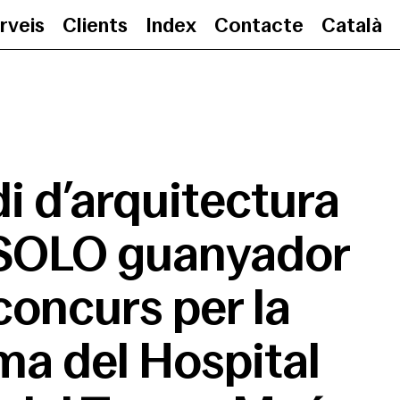
rveis
Clients
Index
Contacte
Català
L’estudi d’arquitectura CASA SO
di d’arquitectura
SOLO guanyador
concurs per la
ma del Hospital