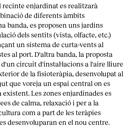
 recinte enjardinat es realitzarà
binació de diferents àmbits
una banda, es proposen uns jardins
ació dels sentits (vista, olfacte, etc.)
nçant un sistema de curta-vents al
es al port. D'altra banda, la proposta
d'un circuit d'instal·lacions a l'aire lliure
xterior de la fisioteràpia, desenvolupat al
gut que voreja un espai central on es
a existent. Les zones enjardinades es
s de calma, relaxació i per a la
icultura com a part de les teràpies
es desenvoluparan en el nou centre.