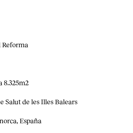
l Reforma
a 8.325m2
 Salut de les Illes Balears
norca, España