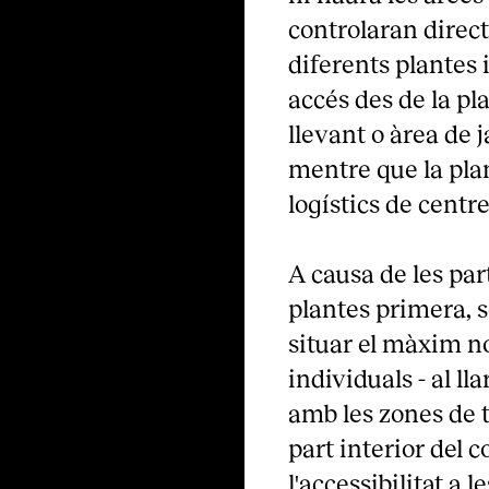
controlaran direct
diferents plantes i
accés des de la pl
llevant o àrea de 
mentre que la plan
logístics de centre
A causa de les part
plantes primera, s
situar el màxim no
individuals - al ll
amb les zones de t
part interior del 
l'accessibilitat a