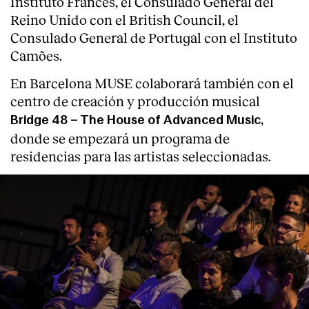
Instituto Francés, el Consulado General del
Reino Unido con el British Council, el
Servicios
Consulado General de Portugal con el Instituto
Camões.
En Barcelona MUSE colaborará también con el
centro de creación y producción musical
,
Bridge 48 – The House of Advanced Music
donde se empezará un programa de
residencias para las artistas seleccionadas.