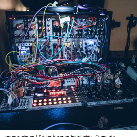
English
Español
Italiano
Català
Inauguraciones & Presentaciones, Instalación
-
Consolato