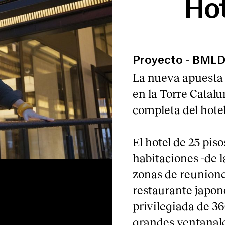
Hot
Proyecto
-
BMLD –
La nueva apuesta 
en la Torre Catal
completa del hotel
El hotel de 25 pis
habitaciones -de la
zonas de reunione
restaurante japon
privilegiada de 36
grandes ventanale