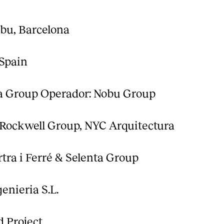
obu, Barcelona
 Spain
ta Group Operador: Nobu Group
 Rockwell Group, NYC Arquitectura
rtra i Ferré & Selenta Group
enieria S.L.
d Project