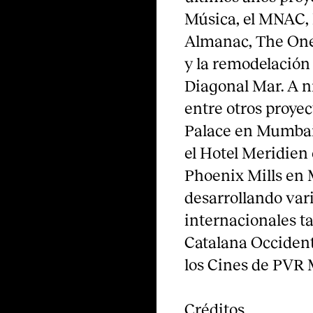
Música, el MNAC, 
Almanac, The One 
y la remodelación 
Diagonal Mar. A ni
entre otros proyec
Palace en Mumbai 
el Hotel Meridien
Phoenix Mills en
desarrollando var
internacionales ta
Catalana Occident
los Cines de PVR 
Créditos