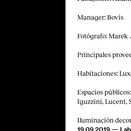
Manager: Bovis
Fotógrafo: Marek 
Principales prove
Habitaciones: Luxe
Espacios públicos
Iguzzini, Lucent, 
Iluminación deco
19.09.2019
—
La