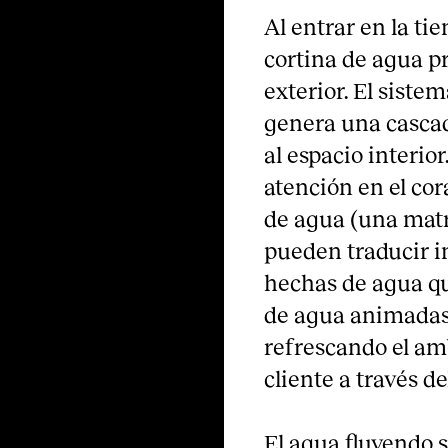
Al entrar en la ti
cortina de agua p
exterior. El siste
genera una cascad
al espacio interior
atención en el co
de agua (una matr
pueden traducir i
hechas de agua qu
de agua animadas,
refrescando el am
cliente a través d
El agua fluyendo s