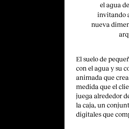
el agua de
invitando 
nueva dimens
arq
El suelo de pequeñ
con el agua y su c
animada que crea 
medida que el cli
juega alrededor de
la caja, un conjun
digitales que com