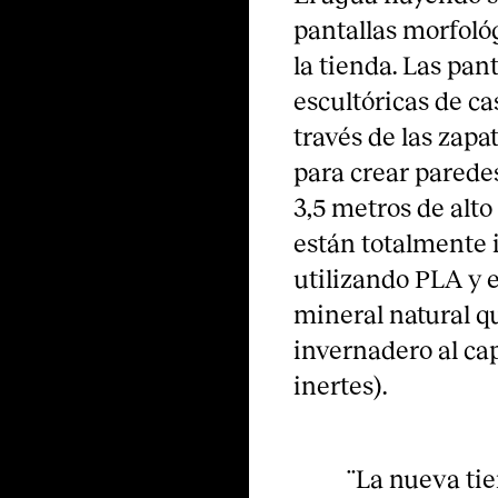
pantallas morfoló
la tienda. Las pan
escultóricas de c
través de las zapat
para crear paredes
3,5 metros de alto
están totalmente
utilizando PLA y
mineral natural qu
invernadero al ca
inertes).
¨La nueva ti