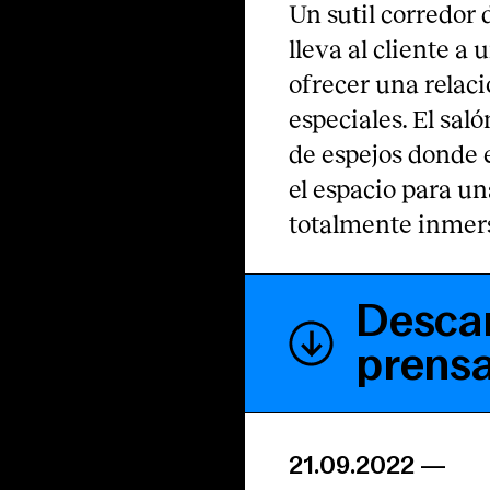
Un sutil corredor 
lleva al cliente a
ofrecer una relaci
especiales. El sal
de espejos donde 
el espacio para u
totalmente inmers
Descar
prens
21.09.2022
—