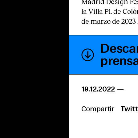
Madrid Design Fes
la Villa Pl. de Col
de marzo de 2023 H
Descar
prens
19.12.2022
—
Compartir
Twitt