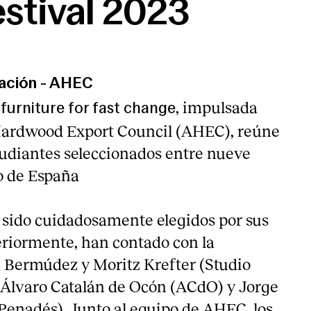
estival 2023
lación
-
AHEC
, impulsada
furniture for fast change
Hardwood Export Council (AHEC), reúne
studiantes seleccionados entre nueve
o de España
 sido cuidadosamente elegidos por sus
teriormente, han contado con la
 Bermúdez y Moritz Krefter (Studio
Álvaro Catalán de Ocón (ACdO) y Jorge
Penadés). Junto al equipo de AHEC, los