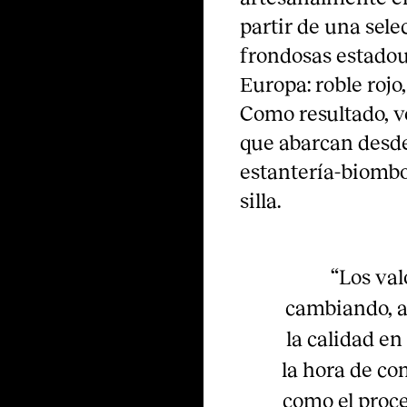
partir de una sel
frondosas estadou
Europa: roble rojo
Como resultado, v
que abarcan desde
estantería-biombo
silla.
“Los val
cambiando, a
la calidad en
la hora de co
como el proce