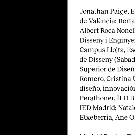
Jonathan Paige, E
de València; Berta
Albert Roca Nonell
Disseny i Enginye
Campus Llojta, Es
de Disseny (Sabade
Superior de Diseño
Romero, Cristina 
diseño, innovación
Perathoner, IED B
IED Madrid; Natal
Etxeberria, Ane O