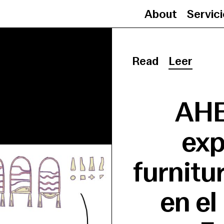
About
Servic
Read
Leer
AHE
exp
furnitu
en el