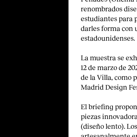
renombrados diseñ
estudiantes para p
darles forma con 
estadounidenses.
La muestra se exhi
12 de marzo de 20
de la Villa, como 
Madrid Design Fes
El briefing propo
piezas innovadora
(diseño lento). Lo
artesanalmente en