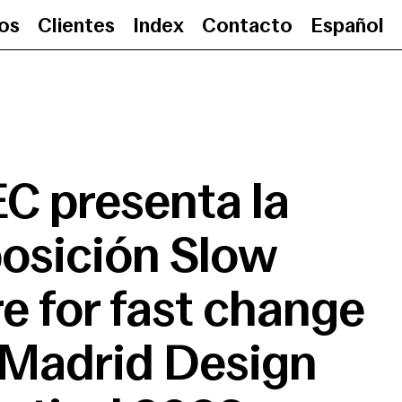
ios
Clientes
Index
Contacto
Español
AHEC presenta la exposición Slo
C presenta la
osición Slow
re for fast change
 Madrid Design