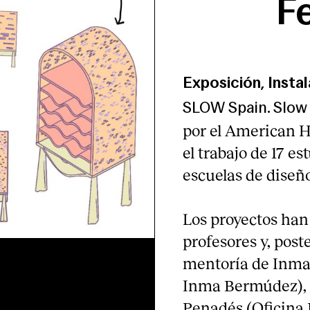
F
Exposición, Insta
SLOW Spain. Slow 
por el American 
el trabajo de 17 e
escuelas de diseñ
Los proyectos han
profesores y, pos
mentoría de Inma
Inma Bermúdez), 
Penadés (Oficina 