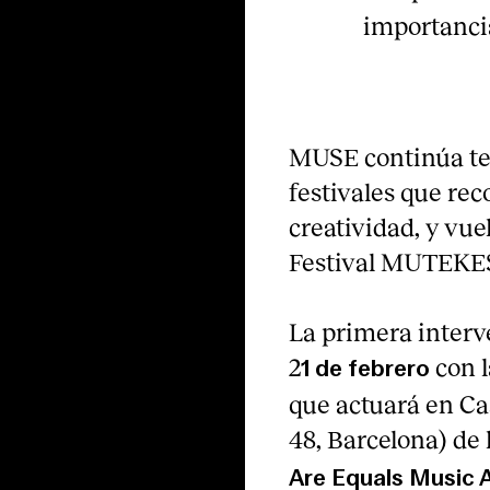
importancia
MUSE continúa te
festivales que rec
creatividad, y vu
Festival MUTEKES
La primera inter
2
con l
1 de febrero
que actuará en C
48, Barcelona) de l
Are Equals Music