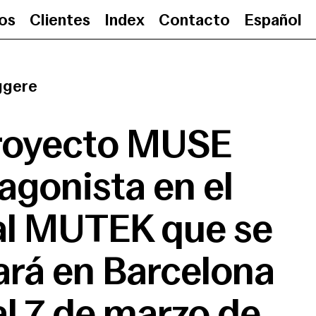
ios
Clientes
Index
Contacto
Español
El proyecto MUSE protagonista en el
ggere
proyecto MUSE
agonista en el
al MUTEK que se
ará en Barcelona
al 7 de marzo de