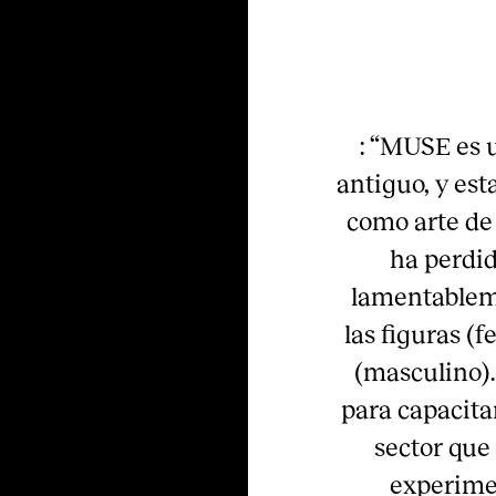
: “MUSE es 
antiguo, y est
como arte de 
ha perdid
lamentableme
las figuras (
(masculino).
para capacitar
sector que
experimen