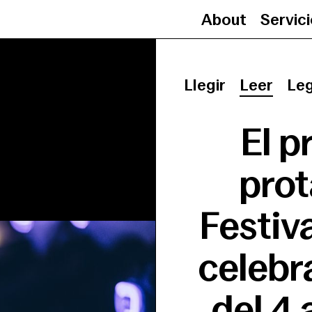
About
Servic
Llegir
Leer
Le
El 
prot
Festiv
celebr
del 4 