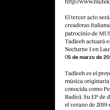
http://www.mutek
El tercer acto será
creadoras italiana
patrocinio de MU
Tadleeh actuará 
Nocturne 1 en Laut 
0
5 de marzo de 202
Tadleeh es el pro
música originaria
conocida como Pet
Radio). Su EP de d
el verano de 2019 e