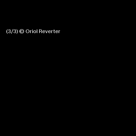
(
1
2
3
/
3
3
3
)
© Oriol Reverter
© Oriol Reverter
© Oriol Reverter