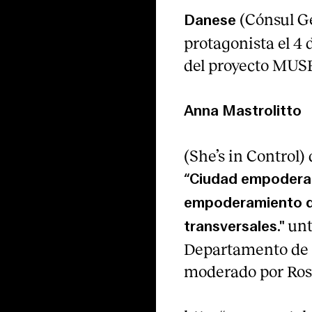
(Cónsul G
Danese
protagonista el 4 
del proyecto MUSE
Anna Mastrolitto
(She’s in Control) 
“Ciudad empoderad
empoderamiento de 
unt
transversales."
Departamento de A
moderado por Ros