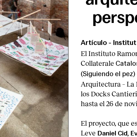
persp
Artículo
-
Institu
El Instituto Ramo
Collaterale
Catalon
(Siguiendo el pez)
Arquitectura – La 
los Docks Cantieri
hasta el 26 de no
El proyecto, que 
Leve
Daniel Cid, E