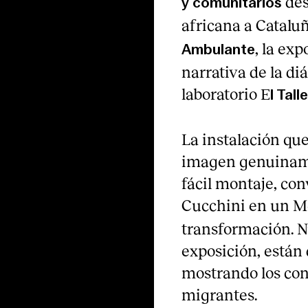
des
y comunitarios
africana a Cataluñ
, la ex
Ambulante
narrativa de la di
laboratorio E
l Tall
La instalación qu
imagen genuiname
fácil montaje, con
Cucchini en un M
transformación. 
exposición, están
mostrando los cont
migrantes.