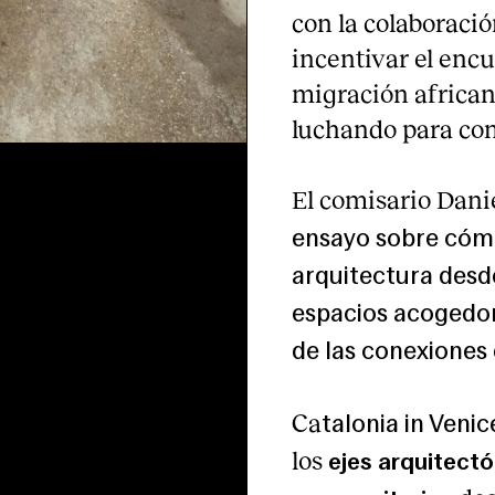
con la colaboracio
incentivar el encu
migración africa
luchando para con
El comisario Dani
ensayo sobre cóm
arquitectura desd
espacios acogedor
de las conexiones
Ca
talonia in Venic
los
ejes arquitecto