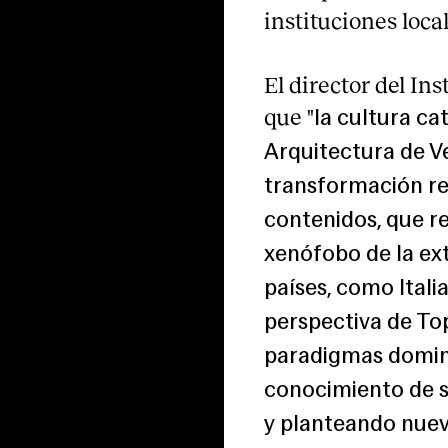
instituciones loca
El director del In
que "
la cultura ca
Arquitectura de V
transformación re
contenidos, que r
xenófobo de la e
países, como Ital
perspectiva de Top
paradigmas domina
conocimiento de s
y planteando nuev