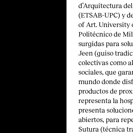
d’Arquitectura de
(ETSAB-UPC) y de
of Art. University
Politécnico de Mil
surgidas para sol
Jeen (guiso tradi
colectivas como a
sociales, que gara
mundo donde disfr
productos de pro
representa la hosp
presenta solucion
abiertos, para rep
Sutura (técnica tr