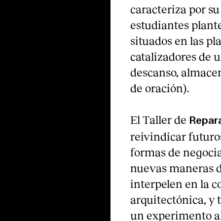
caracteriza por su 
estudiantes plante
situados en las pl
catalizadores de u
descanso, almace
de oración).
El Taller de
Repara
reivindicar futuro
formas de negociar
nuevas maneras de
interpelen en la 
arquitectónica, y 
un experimento al 