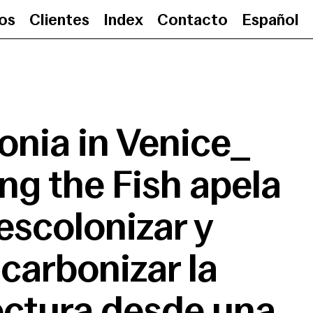
ios
Clientes
Index
Contacto
Español
Catalonia in Venice_ Following th
onia in Venice_
ng the Fish apela
escolonizar y
carbonizar la
ectura desde una