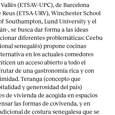
l Vallès (ETSAV-UPC), de Barcelona
 Reus (ETSA-URV), Winchester School
 of Southampton, Lund University y el
án-, se busca dar forma a las ideas
ucionar diferentes problemáticas: Ceebu
cional senegalés) propone cocinas
lternativa en los actuales comedores
nticen un acceso abierto a todo el
utar de una gastronomía rica y con
ximidad. Teranga (concepto que
italidad y generosidad del país)
es de vivienda de acogida en espacios
ensar las formas de covivenda, y en
adicional de costura senegalesa que se