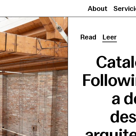
About
Servic
Read
Leer
Catal
Followi
a d
des
arquit