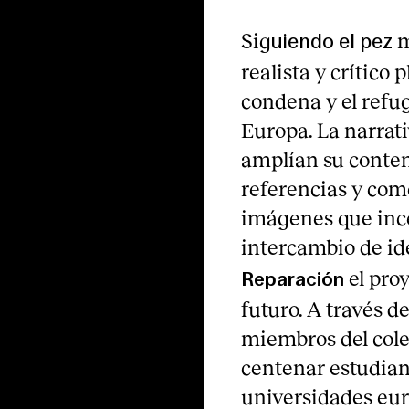
Sig
m
uiendo el pez
realista y crític
condena y el refu
Europa. La narra
amplían su conten
referencias y come
imágenes que ince
intercambio de ide
el pro
Reparación
futuro. A través 
miembros del col
centenar estudiant
universidades eur