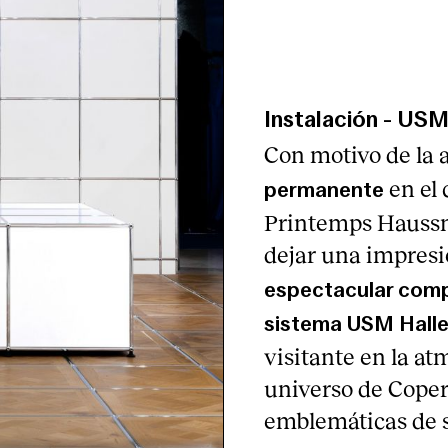
Instalación
-
US
Con motivo de la 
en el
permanente
Printemps Haussm
dejar una impres
espectacular comp
sistema USM Halle
visitante en la atm
universo de Copern
emblemáticas de 