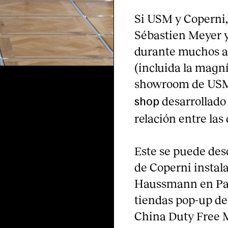
Si USM y Coperni,
Sébastien Meyer y
durante muchos añ
(incluida la magn
showroom de USM e
desarrollado
shop
relación entre la
Este se puede des
de Coperni instal
Haussmann en Pari
tiendas pop-up de
China Duty Free M