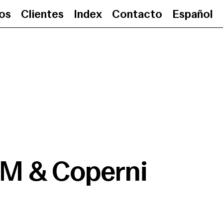
ios
Clientes
Index
Contacto
Español
USM & Coperni
•
2
M & Coperni