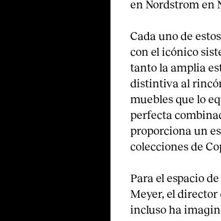
en Nordstrom en 
Cada uno de estos
con el icónico s
tanto la amplia e
distintiva al rinc
muebles que lo equ
perfecta combinaci
proporciona un esc
colecciones de Co
Para el espacio 
Meyer, el director
incluso ha imagin