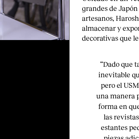
grandes de Japón 
artesanos, Harosh
almacenar y expon
decorativas que le
“Dado que ta
inevitable qu
pero el USM
una manera pe
forma en que
las revista
estantes pe
piezas adic