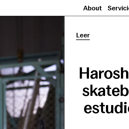
About
Servic
Leer
Haroshi
skateb
estudi