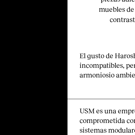
muebles de 
contrast
El gusto de Haros
incompatibles, per
armoniosio ambie
USM es una empre
comprometida con l
sistemas modulare