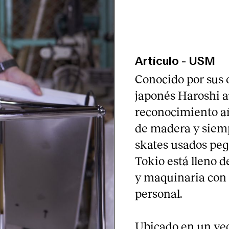
Artículo
-
USM
Conocido por sus o
japonés Haroshi 
reconocimiento añ
de madera y siemp
skates usados pega
Tokio está lleno 
y maquinaria con 
personal.
Ubicado en un vec