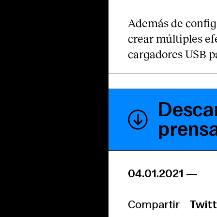
Además de configu
crear múltiples ef
cargadores USB pa
Descar
prens
04.01.2021
—
Compartir
Twitt