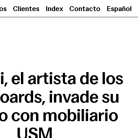
ios
Clientes
Index
Contacto
Español
Haroshi, el artista de los ska
, el artista de los
oards, invade su
o con mobiliario
USM