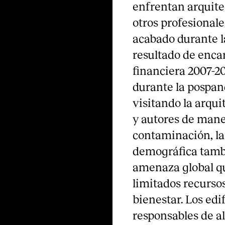
enfrentan arquitec
otros profesionale
acabado durante l
resultado de encar
financiera 2007-2
durante la pospan
visitando la arqui
y autores de maner
contaminación, la 
demográfica tamb
amenaza global qu
limitados recursos
bienestar. Los edi
responsables de a