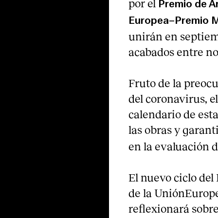
por el
Premio de A
Europea–Premio M
unirán en septie
acabados entre no
Fruto de la preoc
del coronavirus, 
calendario de esta
las obras y garant
en la evaluación d
El nuevo ciclo de
de la UniónEurop
reflexionará sobre 