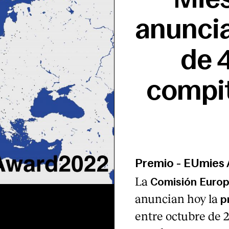
anuncia
de 
compit
Premio
-
EUmies 
La
Comisión Euro
anuncian hoy la
p
entre octubre de 