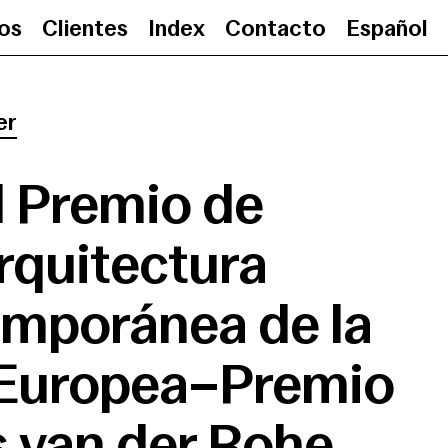
ios
Clientes
Index
Contacto
Español
El Premio de Arquitectura Contempor
er
l Premio de
rquitectura
mporánea de la
Europea–Premio
 van der Rohe