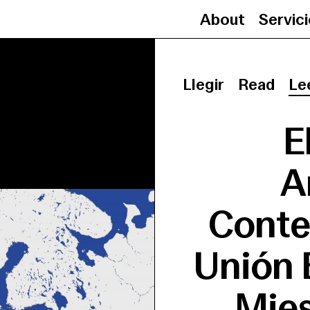
About
Servic
Llegir
Read
Le
E
A
Conte
Unión 
Mies