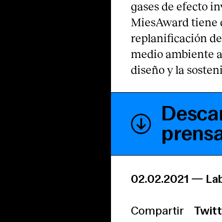
gases de efecto i
MiesAward tiene q
replanificación d
medio ambiente a 
diseño y la sosten
Descar
prens
02.02.2021
—
La
Compartir
Twitt