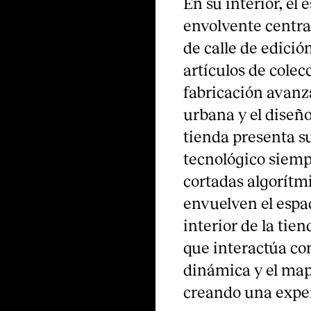
En su interior, el
envolvente centra
de calle de edició
artículos de col
fabricación avanza
urbana y el diseñ
tienda presenta su
tecnológico siem
cortadas algorít
envuelven el espaci
interior de la tie
que interactúa con
dinámica y el mape
creando una exper