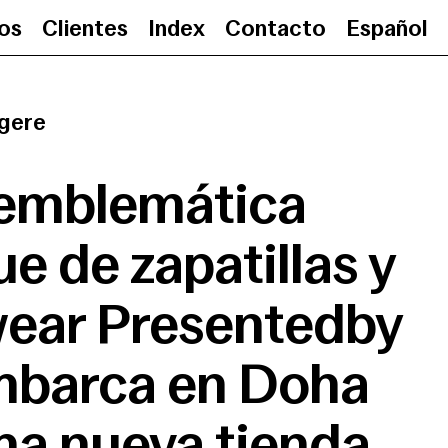
ios
Clientes
Index
Contacto
Español
La emblemática boutique de zapa
gere
emblemática
e de zapatillas y
wear Presentedby
barca en Doha
na nueva tienda