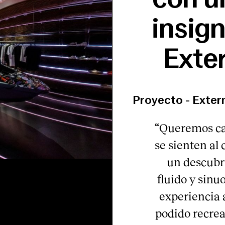
insign
Exte
Proyecto
-
Exter
“Queremos cam
se sienten al
un descubr
fluido y sinu
experiencia 
podido recrea