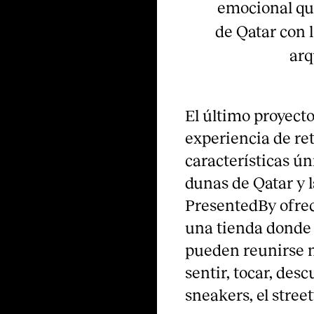
emocional qu
de Qatar con la
arq
El último proyect
experiencia de ret
características ú
dunas de Qatar y 
PresentedBy ofrec
una tienda donde l
pueden reunirse n
sentir, tocar, des
sneakers, el stree