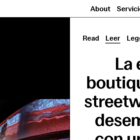
About
Servic
Read
Leer
Leg
La 
boutiqu
street
desem
con u