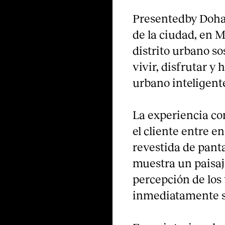
Presentedby Doha e
de la ciudad, en 
distrito urbano so
vivir, disfrutar y 
urbano inteligent
La experiencia c
el cliente entre e
revestida de panta
muestra un paisaje
percepción de los
inmediatamente su