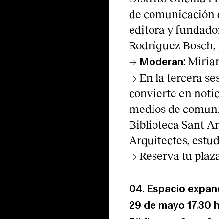
de comunicación d
editora y fundado
Rodríguez Bosch, 
→
: Miria
Moderan
→ En la tercera se
convierte en notic
medios de comunic
Biblioteca Sant A
Arquitectes, estud
→ Reserva tu plaz
04.
Espacio expand
29 de mayo
17.30 h