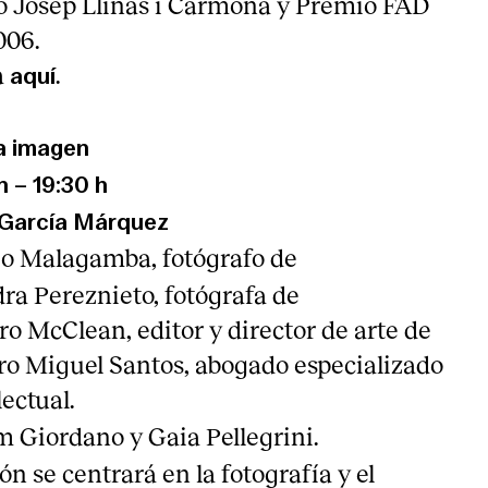
to Josep Llinàs i Carmona y Premio FAD
006.
a
.
aquí
la imagen
 h – 19:30 h
l García Márquez
o Malagamba, fotógrafo de
ra Pereznieto, fotógrafa de
ro McClean, editor y director de arte de
o Miguel Santos, abogado especializado
ectual.
m Giordano y Gaia Pellegrini.
n se centrará en la fotografía y el