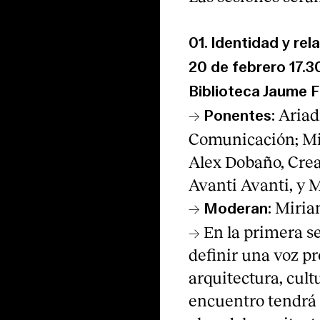
01.
Identidad y rel
20 de febrero
17.3
Biblioteca Jaume 
→
Ariad
Ponentes:
Comunicación; Mig
Alex Dobaño, Crea
Avanti Avanti, y
→
Miriam
Moderan:
→ En la primera s
definir una voz p
arquitectura, cul
encuentro tendrá 