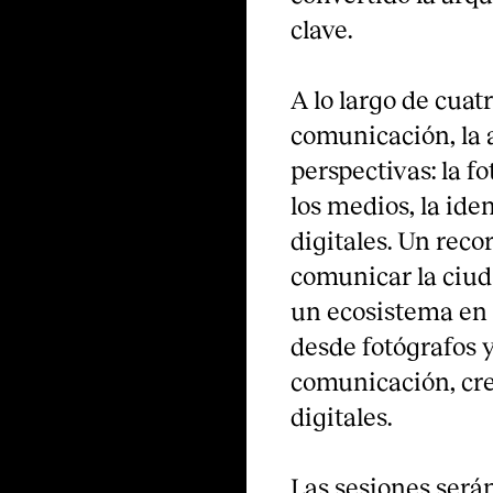
clave.
A lo largo de cuat
comunicación, la a
perspectivas: la fo
los medios, la id
digitales. Un rec
comunicar la ciud
un ecosistema en 
desde fotógrafos y
comunicación, cre
digitales.
Las sesiones serán