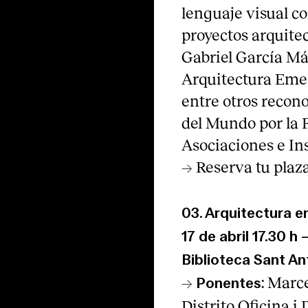
lenguaje visual c
proyectos arquitec
Gabriel García Má
Arquitectura Eme
entre otros recon
del Mundo por la 
Asociaciones e Ins
→ Reserva tu plaz
03.
Arquitectura e
17 de abril
17.30 h
Biblioteca Sant An
→
: Marc
Ponentes
Distrito Oficina i 