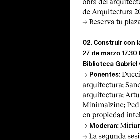
obra del arquitec
de Arquitectura 2
→ Reserva tu plaz
02.
Construir con 
27 de marzo
17.30
Biblioteca Gabrie
→
Ducci
Ponentes:
arquitectura; Sand
arquitectura; Artu
Minimalzine; Pedr
en propiedad intel
→
: Miria
Moderan
→ La segunda sesió