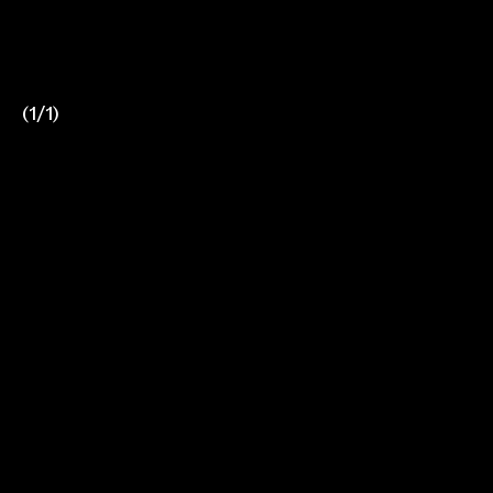
(
1
/
1
)