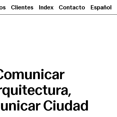
ios
Clientes
Index
Contacto
Español
Comunicar Arquitectura,
Comunicar
rquitectura,
nicar Ciudad