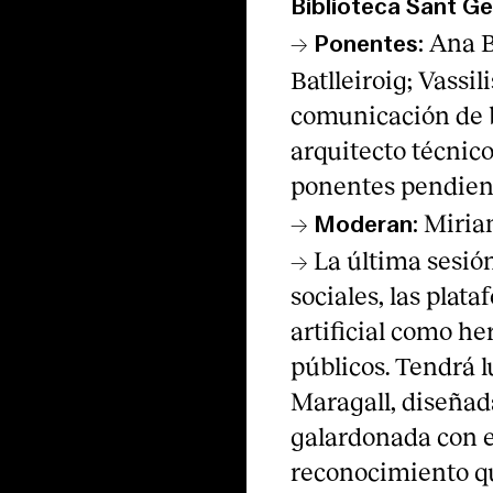
Biblioteca Sant Ge
→
Ana B
Ponentes:
Batlleiroig; Vassi
comunicación de b
arquitecto técnico
ponentes pendien
→
Miriam
Moderan:
→ La última sesión
sociales, las plata
artificial como h
públicos. Tendrá l
Maragall, diseñad
galardonada con e
reconocimiento qu