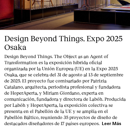
Design Beyond Things. Expo 2025
Osaka
Design Beyond Things. The Object as an Agent of
Transformation
es la exposición híbrida oficial
organizada por la
Unión Europea
(UE) en la
Expo 2025
Osaka
, que se celebra del
31 de agosto al 13 de septiembre
de 2025
. El proyecto fue comisariado por
Patrizia
Catalano
, arquitecta, periodista profesional y fundadora
de HoperAperta, y
Miriam Giordano
, experta en
comunicación, fundadora y directora de Labóh. Producida
por
Labóh
y
HoperAperta, l
a exposición colectiva se
presenta en el
Pabellón de la UE
y se amplía en el
Pabellón Báltico
, reuniendo
35 proyectos de diseño
de
destacados diseñadores
de
17 países europeos
.
Leer Más