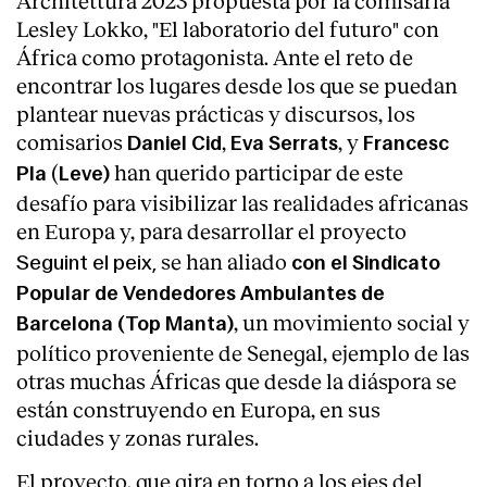
Architettura 2023 propuesta por la comisaria
Lesley Lokko, "El laboratorio del futuro" con
África como protagonista. Ante el reto de
encontrar los lugares desde los que se puedan
plantear nuevas prácticas y discursos, los
comisarios
,
, y
Daniel Cid
Eva Serrats
Francesc
(
han querido participar de este
Pla
Leve)
desafío para visibilizar las realidades africanas
en Europa
y,
para desarrollar
el proyecto
se han aliado
Seguint el peix,
con el Sindicato
Popular de Vendedores Ambulantes de
, un movimiento social y
Barcelona (Top Manta)
político proveniente de Senegal, ejemplo de las
About
otras muchas Áfricas que desde la diáspora se
están construyendo en Europa, en sus
ciudades y zonas rurales.
El proyecto, que gira en torno a los
ejes del