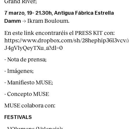
Grand River;
7 marzo, 19- 21.30h, Antigua Fábrica Estrella
→ Ikram Bouloum.
Damm
En este link encontraréis el PRESS KIT con:
https://www.dropbox.com/sh/28hephip36l3vcv
J4gVlyQeyTXu_a?dl=0
- Nota de prensa;
- Imágenes;
- Manifiesto MUSE;
- Concepto MUSE
MUSE colabora con:
FESTIVALS
- VOlumens (Valencia):