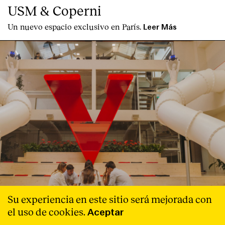
USM & Coperni
Un nuevo espacio exclusivo en París.
Leer Más
Su experiencia en este sitio será mejorada con
Proyecto
-
External Reference
el uso de cookies.
Aceptar
External Reference diseña las