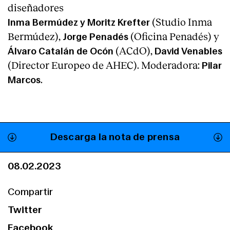
diseñadores
(Studio Inma
Inma Bermúdez y Moritz Krefter
Bermúdez),
(Oficina Penadés) y
Jorge Penadés
(ACdO),
Álvaro Catalán de Ocón
David Venables
(Director Europeo de AHEC). Moderadora:
Pilar
.
Marcos
Descarga la nota de prensa
08.02.2023
Compartir
Twitter
Facebook