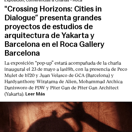
Exposición, Conferencias & Charlas
-
Roca
"Crossing Horizons: Cities in
Dialogue” presenta grandes
proyectos de estudios de
arquitectura de Yakarta y
Barcelona en el Roca Gallery
English
Español
Italiano
Català
Barcelona
La exposición “pop-up” estará acompañada de la charla
inaugural el 23 de mayo a las19h, con la presencia de Peco
Mulet de b720 y Juan Velasco de GCA (Barcelona) y
Hardyanthony Wiratama de Alien, Mohammad Archica
Danisworo de PDW y Piter Gan de Piter Gan Architect
(Yakarta).
Leer Más