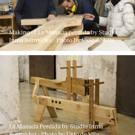
Making of La Manada perdida by Studio
Inma Bermúdez - Photo by Uxío de Vila
La Manada Perdida by Studio Inma
Bermúdez - Photo by Uxío de Vila