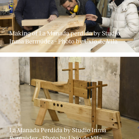
Making of La Manada perdida by Studio
Inma Bermúdez - Photo by Uxío de Vila
La Manada Perdida by Studio Inma
Bermúdez - Photo by Uxío de Vila