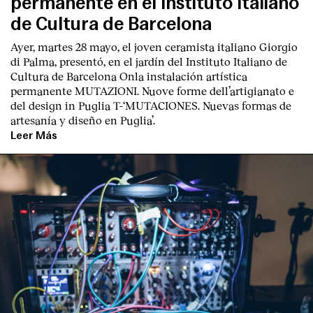
permanente en el Instituto Italiano
de Cultura de Barcelona
Ayer, martes 28 mayo, el joven ceramista italiano
Giorgio
di Palma
, presentó, en el jardín del I
nstituto Italiano de
Cultura de Barcelona
Onla instalación artística
permanente M
UTAZIONI. Nuove forme dell’artigianato e
del design in Puglia
T
-‘MUTACIONES. Nuevas formas de
English
Español
Italiano
Català
artesanía y diseño en Puglia’.
Leer Más