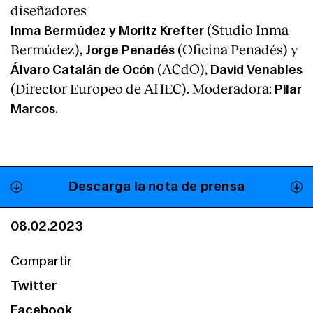
diseñadores
(Studio Inma
Inma Bermúdez y Moritz Krefter
Bermúdez),
(Oficina Penadés) y
Jorge Penadés
(ACdO),
Álvaro Catalán de Ocón
David Venables
(Director Europeo de AHEC). Moderadora:
Pilar
.
Marcos
Descarga la nota de prensa
08.02.2023
Compartir
Twitter
Facebook