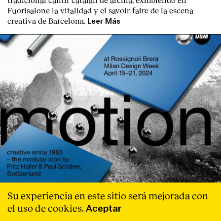
Fuorisalone la vitalidad y el savoir-faire de la escena
creativa de Barcelona.
Leer Más
Exposición
-
USM
Su experiencia en este sitio será mejorada con
USM en la Milan Design Week 2024
el uso de cookies.
Aceptar