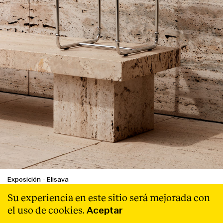
Exposición
-
Elisava
Elisava: Design for future needs
Su experiencia en este sitio será mejorada con
el uso de cookies.
Aceptar
Siete originales proyectos de Elisava reinterpretan de
forma inédita, libre y creativa un clásico del diseño, el