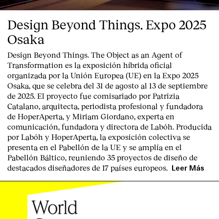
Design Beyond Things. Expo 2025
Osaka
Design Beyond Things. The Object as an Agent of
Transformation
es la exposición híbrida oficial
organizada por la
Unión Europea
(UE) en la
Expo 2025
Osaka
, que se celebra del
31 de agosto al 13 de septiembre
de 2025
. El proyecto fue comisariado por
Patrizia
Catalano
, arquitecta, periodista profesional y fundadora
de HoperAperta, y
Miriam Giordano
, experta en
comunicación, fundadora y directora de Labóh. Producida
por
Labóh
y
HoperAperta, l
a exposición colectiva se
presenta en el
Pabellón de la UE
y se amplía en el
Index
Pabellón Báltico
, reuniendo
35 proyectos de diseño
de
destacados diseñadores
de
17 países europeos
.
Leer Más