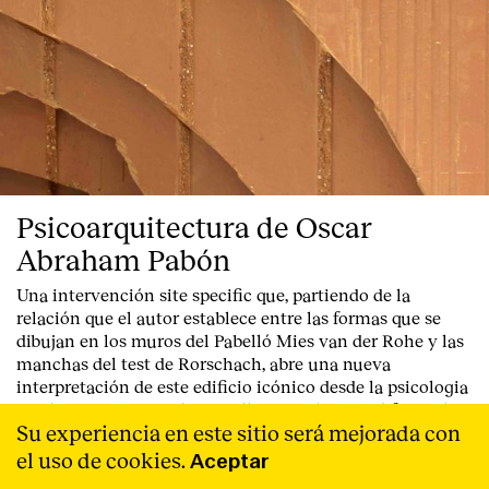
Psicoarquitectura de Oscar
Abraham Pabón
Una intervención site specific que, partiendo de la
relación que el autor establece entre las formas que se
dibujan en los muros del Pabelló Mies van der Rohe y las
manchas del test de Rorschach, abre una nueva
interpretación de este edificio icónico desde la psicologia
en el marco de Barcelona Gallery Weekend y el festival
Su experiencia en este sitio será mejorada con
Swab.
Leer Más
el uso de cookies.
Aceptar