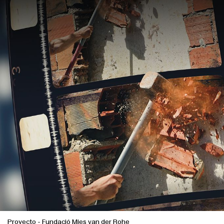
English
Español
Italiano
Català
Proyecto
-
Fundació Mies van der Rohe