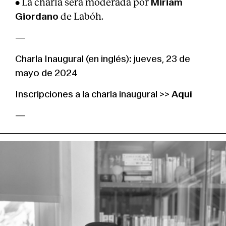
• La charla será moderada por
Miriam
de Labóh.
Giordano
—
Charla Inaugural (en inglés): jueves, 23 de
mayo de 2024
Inscripciones a la charla inaugural >>
A
quí
—