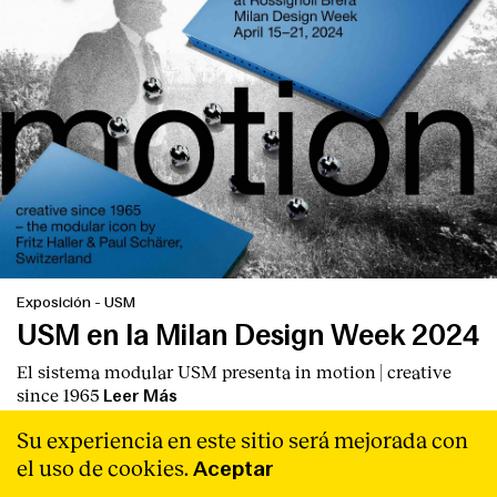
Exposición
-
USM
USM en la Milan Design Week 2024
El sistema modular USM presenta
in motion | creative
since 1965
Leer Más
Su experiencia en este sitio será mejorada con
el uso de cookies.
Aceptar