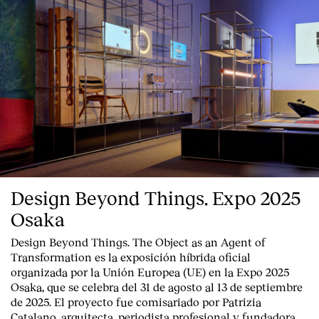
Design Beyond Things. Expo 2025
Osaka
Design Beyond Things. The Object as an Agent of
Transformation
es la exposición híbrida oficial
organizada por la
Unión Europea
(UE) en la
Expo 2025
Osaka
, que se celebra del
31 de agosto al 13 de septiembre
de 2025
. El proyecto fue comisariado por
Patrizia
Catalano
, arquitecta, periodista profesional y fundadora