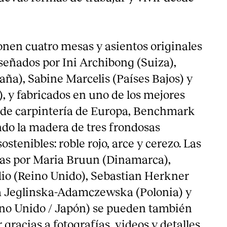
nen cuatro mesas y asientos originales
iseñados por Ini Archibong (Suiza),
ña), Sabine Marcelis (Países Bajos) y
), y fabricados en uno de los mejores
s de carpintería de Europa, Benchmark
ndo la madera de tres frondosas
stenibles: roble rojo, arce y cerezo. Las
das por Maria Bruun (Dinamarca),
io (Reino Unido), Sebastian Herkner
a Jeglinska-Adamczewska (Polonia) y
ino Unido / Japón) se pueden también
 gracias a fotografías, videos y detalles