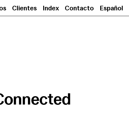
ios
Clientes
Index
Contacto
Español
Connected
•
05.02.2
Connected