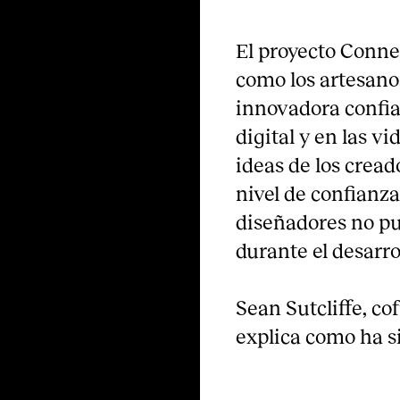
El proyecto Conne
como los artesan
innovadora confi
digital y en las v
ideas de los cread
nivel de confianza
diseñadores no pu
durante el desarrol
Sean Sutcliffe, c
explica como ha si