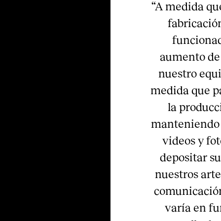
“A medida que
fabricació
funcionado
aumento de 
nuestro equi
medida que pa
la producc
manteniendo e
videos y fo
depositar su 
nuestros arte
comunicación 
varía en fu