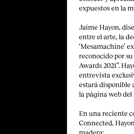
expuestos en la m
Jaime Hayon, dise
entre el arte, la d
‘Mesamachine’ exp
reconocido por su 
Awards 2021”. Hay
entrevista exclusi
estará disponible a
la página web del
En una reciente c
Connected, Hayon 
madera: