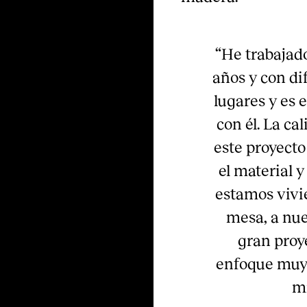
“He trabajad
años y con di
lugares y es 
con él. La ca
este proyecto
el material 
estamos vivi
mesa, a nue
gran proy
enfoque muy d
mí