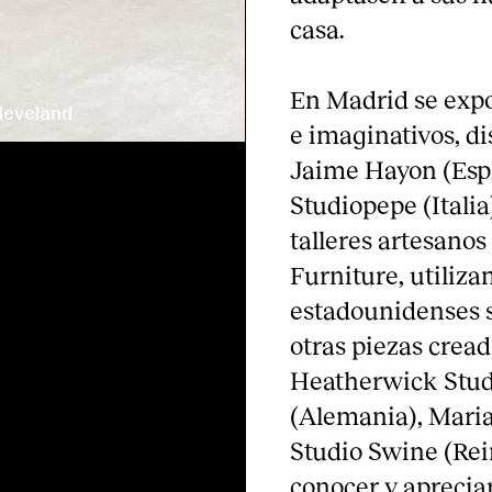
casa.
En Madrid se expo
and
veland
leveland
land
e imaginativos, d
Jaime Hayon (Espa
Studiopepe (Italia
talleres artesano
Furniture, utiliza
estadounidenses so
otras piezas crea
Heatherwick Stud
(Alemania), Mari
Studio Swine (Re
conocer y apreciar