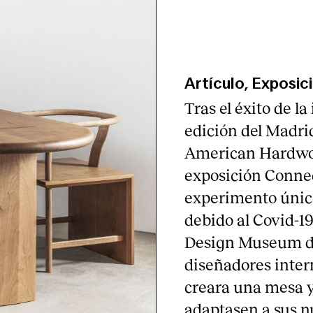
Artículo, Exposic
Tras el éxito de la
edición del Madrid
American Hardwoo
exposición Connec
experimento único
debido al Covid-1
Design Museum de
diseñadores inter
creara una mesa y
adaptasen a sus n