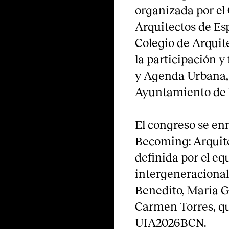
organizada por el 
Arquitectos de Es
Colegio de Arquit
la participación y
y Agenda Urbana, 
Ayuntamiento de 
El congreso se en
Becoming: Arquite
definida por el eq
intergeneracional
Benedito, Maria 
Carmen Torres, qu
UIA2026BCN.