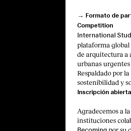
→ Formato de parti
Competition
International Stu
plataforma global 
de arquitectura a
urbanas urgentes 
Respaldado por la 
sostenibilidad y s
Inscripción abiert
Agradecemos a la 
instituciones cola
por su 
Becoming