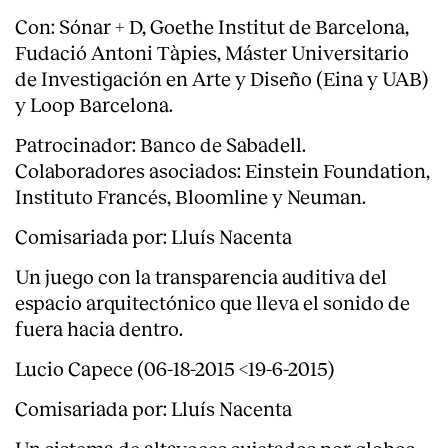
Con: Sónar + D, Goethe Institut de Barcelona,
Fudació Antoni Tàpies, Máster Universitario
de Investigación en Arte y Diseño (Eina y UAB)
y Loop Barcelona.
Patrocinador: Banco de Sabadell.
Colaboradores asociados: Einstein Foundation,
Clientes
Instituto Francés, Bloomline y Neuman.
Comisariada por: Lluís Nacenta
Un juego con la transparencia auditiva del
espacio arquitectónico que lleva el sonido de
fuera hacia dentro.
Lucio Capece (06-18-2015 <19-6-2015)
Comisariada por: Lluís Nacenta
Un sistema de altavoces sujetados por globos