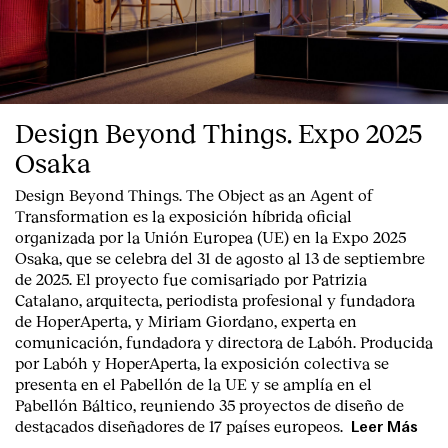
Design Beyond Things. Expo 2025
Osaka
Design Beyond Things. The Object as an Agent of
Transformation
es la exposición híbrida oficial
organizada por la
Unión Europea
(UE) en la
Expo 2025
Osaka
, que se celebra del
31 de agosto al 13 de septiembre
de 2025
. El proyecto fue comisariado por
Patrizia
Catalano
, arquitecta, periodista profesional y fundadora
de HoperAperta, y
Miriam Giordano
, experta en
comunicación, fundadora y directora de Labóh. Producida
por
Labóh
y
HoperAperta, l
a exposición colectiva se
presenta en el
Pabellón de la UE
y se amplía en el
Pabellón Báltico
, reuniendo
35 proyectos de diseño
de
destacados diseñadores
de
17 países europeos
.
Leer Más