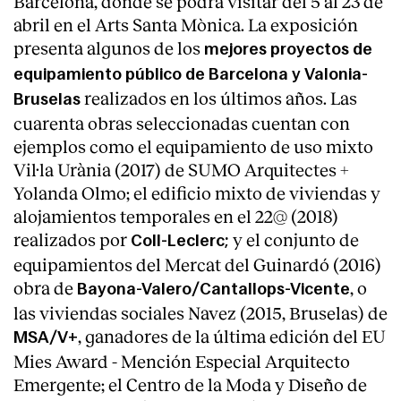
Barcelona, donde se podrá visitar del 5 al 23 de
abril en el Arts Santa Mònica. La exposición
Servicios
presenta algunos de los
mejores proyectos de
equipamiento público de Barcelona y Valonia-
realizados en los últimos años. Las
Bruselas
cuarenta obras seleccionadas cuentan con
ejemplos como el equipamiento de uso mixto
Vil·la Urània (2017) de SUMO Arquitectes +
Yolanda Olmo; el edificio mixto de viviendas y
alojamientos temporales en el 22@ (2018)
realizados por
y el conjunto de
Coll-Leclerc;
equipamientos del Mercat del Guinardó (2016)
obra de
, o
Bayona-Valero/Cantallops-Vicente
las viviendas sociales Navez (2015, Bruselas) de
, ganadores de la última edición del EU
MSA/V+
Mies Award - Mención Especial Arquitecto
Emergente; el Centro de la Moda y Diseño de