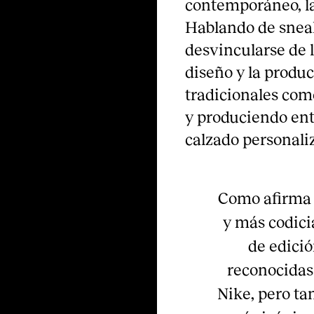
contemporáneo, la 
Hablando de sneak
desvincularse de l
diseño y la produc
tradicionales co
y produciendo ent
calzado personali
Como afirma 
y más codici
de edici
reconocidas
Nike, pero ta