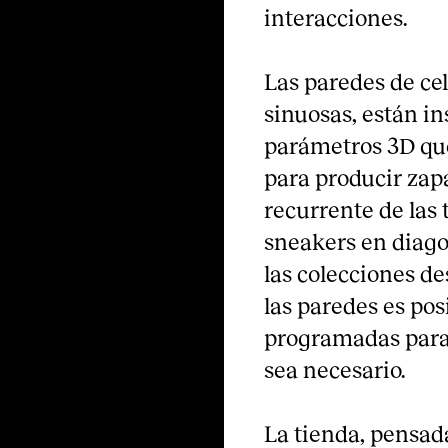
interacciones.
Las paredes de ce
sinuosas, están in
parámetros 3D que
para producir zapa
recurrente de las
sneakers en diago
las colecciones de
las paredes es pos
programadas para 
sea necesario.
La tienda, pensada