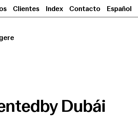
ios
Clientes
Index
Contacto
Español
Presentedby Dubái
•
10.12.
gere
entedby Dubái