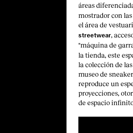
áreas diferenciada
mostrador con las 
el área de vestua
, acces
streetwear
"máquina de garra
la tienda, este es
la colección de la
museo de sneakers
reproduce un espe
proyecciones, oto
de espacio infinito