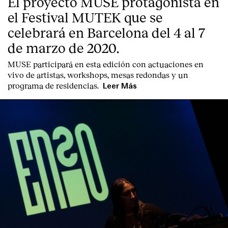
El proyecto MUSE protagonista en
Contacto
el Festival MUTEK que se
celebrará en Barcelona del 4 al 7
de marzo de 2020.
MUSE participará en esta edición con actuaciones en
vivo de artistas, workshops, mesas redondas y un
programa de residencias.
Leer Más