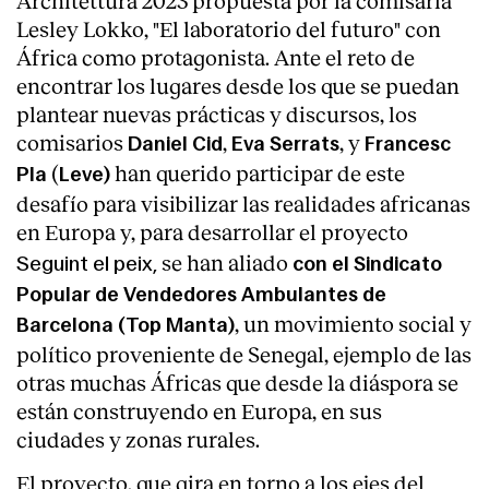
Architettura 2023 propuesta por la comisaria
Lesley Lokko, "El laboratorio del futuro" con
África como protagonista. Ante el reto de
encontrar los lugares desde los que se puedan
plantear nuevas prácticas y discursos, los
comisarios
,
, y
Daniel Cid
Eva Serrats
Francesc
(
han querido participar de este
Pla
Leve)
desafío para visibilizar las realidades africanas
en Europa
y,
para desarrollar
el proyecto
se han aliado
Seguint el peix,
con el Sindicato
Popular de Vendedores Ambulantes de
, un movimiento social y
Barcelona (Top Manta)
político proveniente de Senegal, ejemplo de las
About
otras muchas Áfricas que desde la diáspora se
están construyendo en Europa, en sus
ciudades y zonas rurales.
El proyecto, que gira en torno a los
ejes del