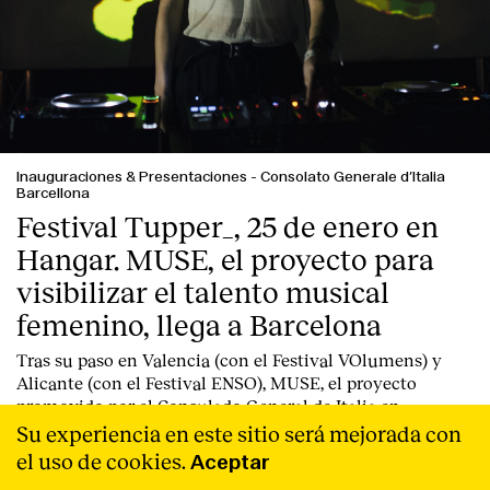
Inauguraciones & Presentaciones
-
Consolato Generale d’Italia
Barcellona
Festival Tupper_, 25 de enero en
Hangar. MUSE, el proyecto para
visibilizar el talento musical
femenino, llega a Barcelona
Tras su paso en Valencia (con el Festival VOlumens) y
Alicante (con el Festival ENSO), MUSE, el proyecto
promovido por el Consulado General de Italia en
Barcelona que apoya y visibiliza el talento femenino en la
Su experiencia en este sitio será mejorada con
industria musical y creativa más experimental, llega a
el uso de cookies.
Aceptar
Barcelona.
Leer Más