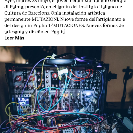
Ayer, martes 28 mayo, el joven ceramista italiano
Giorgio
di Palma
, presentó, en el jardín del I
nstituto Italiano de
Cultura de Barcelona
Onla instalación artística
permanente M
UTAZIONI. Nuove forme dell’artigianato e
del design in Puglia
T
-‘MUTACIONES. Nuevas formas de
artesanía y diseño en Puglia’.
Leer Más