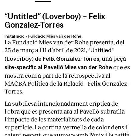
“Untitled” (Loverboy) – Felix
Gonzalez-Torres
Instal·lació
-
Fundació Mies van der Rohe
La Fundació Mies van der Rohe presenta, del
25 de març a l’11 d’abril de 2021,
“Untitled”
una peça
(Loverboy)
de Felix Gonzalez-Torres,
que es
site-specific al Pavelló Mies van der Rohe
mostra com a part de la retrospectiva al
MACBA Política de la Relació - Felix Gonzalez-
Torres.
La subtilesa intencionadament críptica de
l'obra que es presenta ara al Pavelló subratlla
l'impacte de les materialitats de cada
superfície. La cortina vermella de color dens i
caient pesant, que sumava amb l'ònix i la catifa