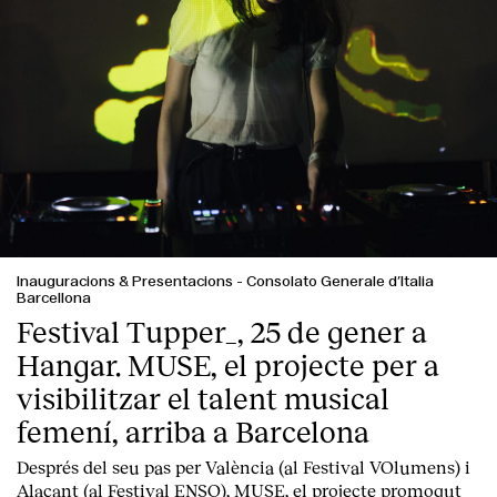
Contacte
Inauguracions & Presentacions
-
Consolato Generale d’Italia
Barcellona
Festival Tupper_, 25 de gener a
Hangar. MUSE, el projecte per a
visibilitzar el talent musical
femení, arriba a Barcelona
Després del seu pas per València (al Festival VOlumens) i
Alacant (al Festival ENSO), MUSE, el projecte promogut