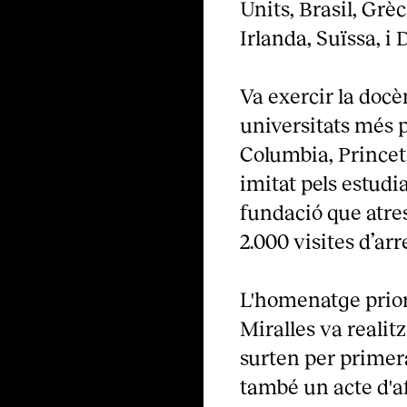
Units, Brasil, Grè
Irlanda, Suïssa, i
Va exercir la docè
universitats més
Columbia, Princeton
imitat pels estudia
fundació que atre
2.000 visites d’arr
L'homenatge prior
Miralles va realitz
surten per primera
també un acte d'a