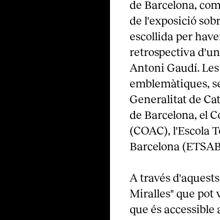
de Barcelona, comen
de l'exposició sob
escollida per have
retrospectiva d'un 
Antoni Gaudí. Les
emblemàtiques, se
Generalitat de Ca
de Barcelona, el C
(COAC), l'Escola T
Barcelona (ETSAB) 
A través d'aquests
Miralles" que pot 
que és accessible a