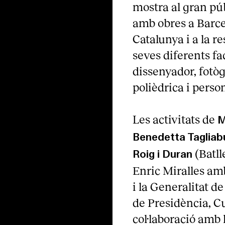
mostra al gran púb
amb obres a Barcel
Catalunya i a la r
seves diferents fa
dissenyador, fotò
polièdrica i person
Les activitats de
M
Benedetta Tagliab
(Batll
Roig i Duran
Enric Miralles am
i la Generalitat d
de Presidència, Cul
col·laboració amb 