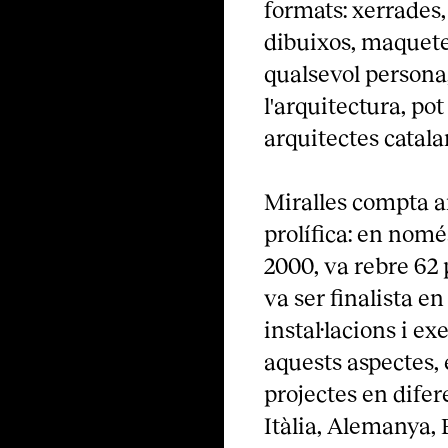
formats: xerrades, 
dibuixos, maquetes,
qualsevol persona,
l'arquitectura, po
arquitectes catal
Miralles compta 
prolífica: en nomé
2000, va rebre 62 
va ser finalista en
instal·lacions i ex
aquests aspectes, 
projectes en difer
Itàlia, Alemanya, 