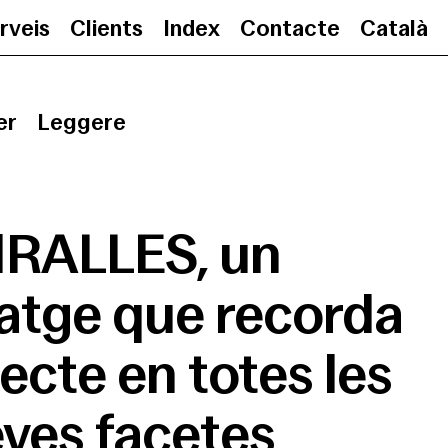
rveis
Clients
Index
Contacte
Català
MIRALLES, un homenatge que recor
er
Leggere
RALLES, un
tge que recorda
tecte en totes les
ves facetes