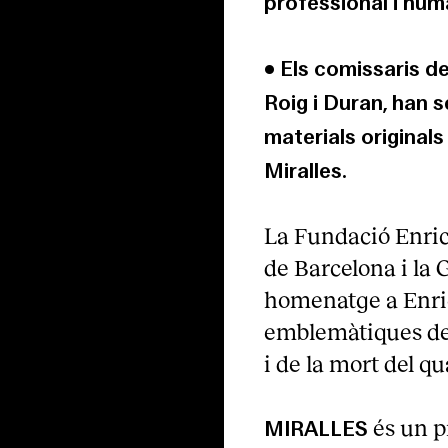
professional i huma
• Els comissaris d
Roig i Duran, han s
materials originals 
Miralles.
La Fundació Enric
de Barcelona i la
homenatge a Enric 
emblemàtiques de
i de la mort del q
és un 
MIRALLES