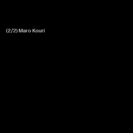
(
1
2
/
2
2
)
Maria Birulés
Maro Kouri