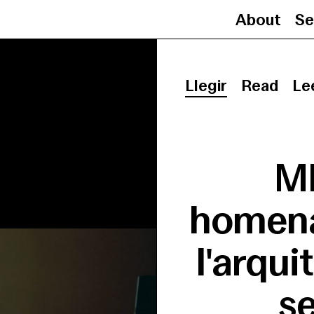
About
Se
Llegir
Read
Le
MI
homena
l'arqui
se