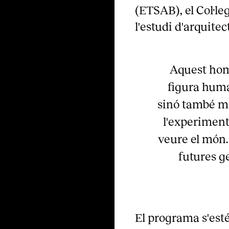
(ETSAB), el Col·le
l'estudi d'arquite
Aquest hom
figura huma
sinó també m
l'experiment
veure el món.
futures g
El programa s'este