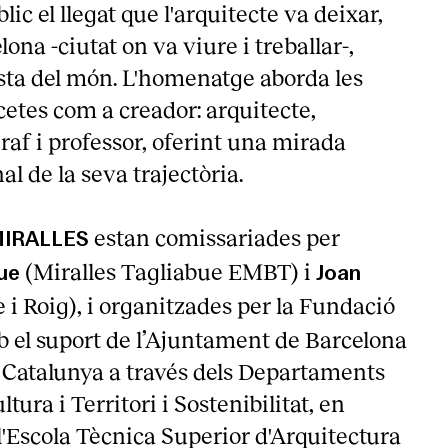
lic el llegat que l'arquitecte va deixar,
ona -ciutat on va viure i treballar-,
esta del món. L'homenatge aborda les
cetes com a creador: arquitecte,
graf i professor, oferint una mirada
al de la seva trajectòria.
estan comissariades per
IRALLES
(Miralles Tagliabue EMBT) i
ue
Joan
e i Roig), i organitzades per la Fundació
b el suport de l’Ajuntament de Barcelona
e Catalunya a través dels Departaments
tura i Territori i Sostenibilitat, en
l'Escola Tècnica Superior d'Arquitectura