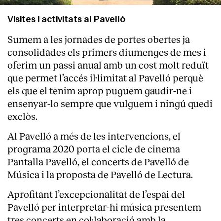
Serveis
Visites i activitats al Pavelló
Sumem a les jornades de portes obertes ja
consolidades els primers diumenges de mes i
oferim un passi anual amb un cost molt reduït
que permet l’accés il·limitat al Pavelló perquè
els que el tenim aprop puguem gaudir-ne i
ensenyar-lo sempre que vulguem i ningú quedi
exclòs.
Al Pavelló a més de les intervencions, el
programa 2020 porta el cicle de cinema
Pantalla Pavelló, el concerts de Pavelló de
Música i la proposta de Pavelló de Lectura.
Aprofitant l’excepcionalitat de l’espai del
Pavelló per interpretar-hi música presentem
tres concerts en col·laboració amb la