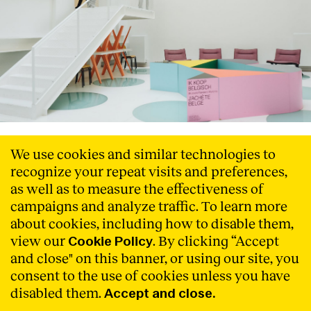
Barcelona i Brussel·les es troben
We use cookies and similar technologies to
per mostrar els equipaments
recognize your repeat visits and preferences,
públics reactivadors de les ciutats
as well as to measure the effectiveness of
campaigns and analyze traffic. To learn more
Amb el títol '_Import WB _Export BCN. Re-activate the
city' avui s’inaugura a l’ULB – Faculté d'Architecture La
about cookies, including how to disable them,
Cambre Horta a Brussel·les la nova trobada – exposició de
view our
. By clicking “Accept
Cookie Policy
Cities Connection Project (CCP), en col·laboració amb
and close" on this banner, or using our site, you
Wallonie-Bruxelles Architectures
Llegir Més
consent to the use of cookies unless you have
disabled them.
Accept and close.