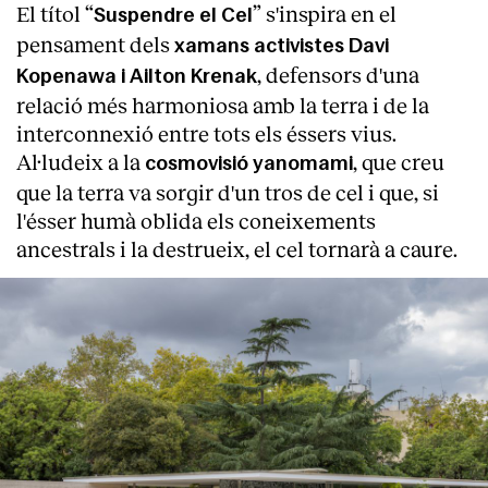
El títol “
” s'inspira en el
Suspendre el Cel
pensament dels
xamans activistes Davi
, defensors d'una
Kopenawa i Ailton Krenak
relació més harmoniosa amb la terra i de la
interconnexió entre tots els éssers vius.
Al·ludeix a la
, que creu
cosmovisió yanomami
que la terra va sorgir d'un tros de cel i que, si
l'ésser humà oblida els coneixements
ancestrals i la destrueix, el cel tornarà a caure.
About