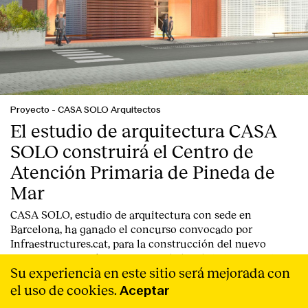
Proyecto
-
CASA SOLO Arquitectos
El estudio de arquitectura CASA
SOLO construirá el Centro de
Atención Primaria de Pineda de
Mar
CASA SOLO, estudio de arquitectura con sede en
Barcelona, ha ganado el concurso convocado por
Infraestructures.cat, para la construcción del nuevo
Centro de Atención Primaria de la localidad costera de
Su experiencia en este sitio será mejorada con
Pineda de Mar (Barcelona).
Leer Más
el uso de cookies.
Aceptar