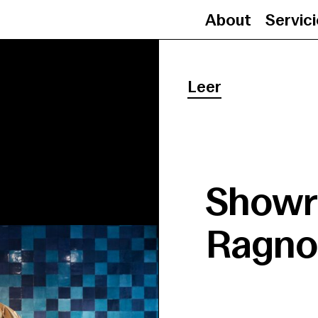
About
Servic
Leer
Showr
Ragno 