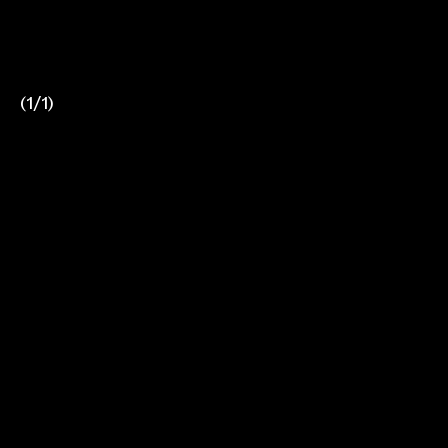
(
1
/
1
)