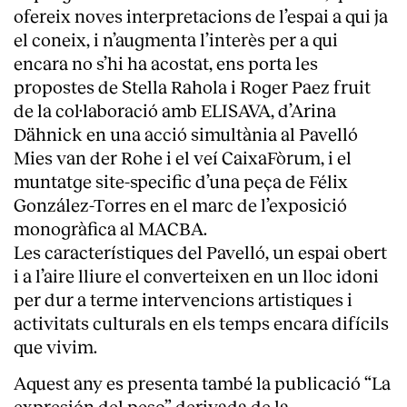
ofereix noves interpretacions de l’espai a qui ja
Serveis
el coneix, i n’augmenta l’interès per a qui
encara no s’hi ha acostat, ens porta les
propostes de Stella Rahola i Roger Paez fruit
de la col·laboració amb ELISAVA, d’Arina
Dähnick en una acció simultània al Pavelló
Mies van der Rohe i el veí CaixaFòrum, i el
muntatge site-specific d’una peça de Félix
González-Torres en el marc de l’exposició
monogràfica al MACBA.
Les característiques del Pavelló, un espai obert
i a l’aire lliure el converteixen en un lloc idoni
per dur a terme intervencions artistiques i
activitats culturals en els temps encara difícils
que vivim.
Aquest any es presenta també la publicació “La
expresión del peso” derivada de la