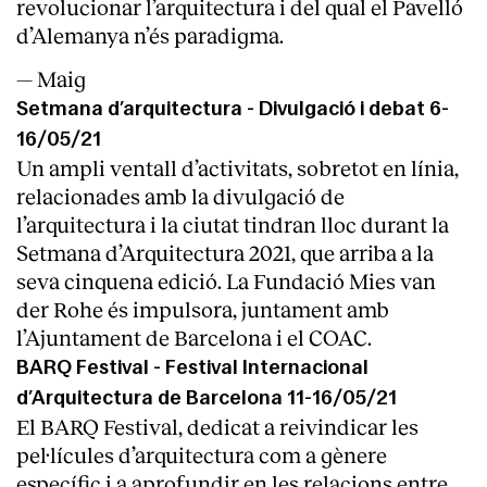
revolucionar l’arquitectura i del qual el Pavelló
d’Alemanya n’és paradigma.
— Maig
Setmana d’arquitectura - Divulgació i debat 6-
16/05/21
Un ampli ventall d’activitats, sobretot en línia,
relacionades amb la divulgació de
l’arquitectura i la ciutat tindran lloc durant la
Setmana d’Arquitectura 2021, que arriba a la
seva cinquena edició. La Fundació Mies van
der Rohe és impulsora, juntament amb
l’Ajuntament de Barcelona i el COAC.
Index
BARQ Festival - Festival Internacional
d’Arquitectura de Barcelona 11-16/05/21
El BARQ Festival, dedicat a reivindicar les
pel·lícules d’arquitectura com a gènere
específic i a aprofundir en les relacions entre