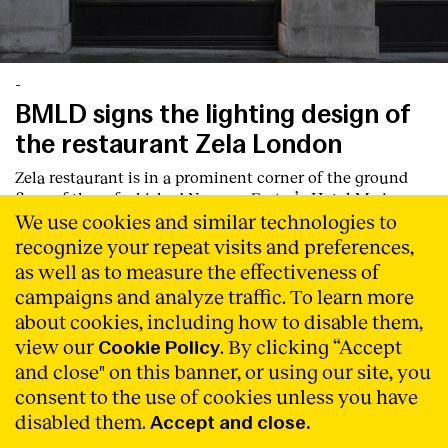
-
BMLD signs the lighting design of
the restaurant Zela London
Zela restaurant is in a prominent corner of the ground
floor of the refurbished Norman Foster’s, Hotel Me in
We use cookies and similar technologies to
West End London, with two marvellous arched window
facades. The space is 300 m2, rectangular in floorplan
recognize your repeat visits and preferences,
with a height of 2,90m at its centre and 3,50m at its
as well as to measure the effectiveness of
perimeter next to the façade.
Llegir Més
campaigns and analyze traffic. To learn more
about cookies, including how to disable them,
view our
. By clicking “Accept
Cookie Policy
and close" on this banner, or using our site, you
consent to the use of cookies unless you have
disabled them.
Accept and close.