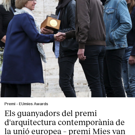
English
Español
Italiano
Català
Premi
-
EUmies Awards
Els guanyadors del premi
d'arquitectura contemporània de
la unió europea – premi Mies van