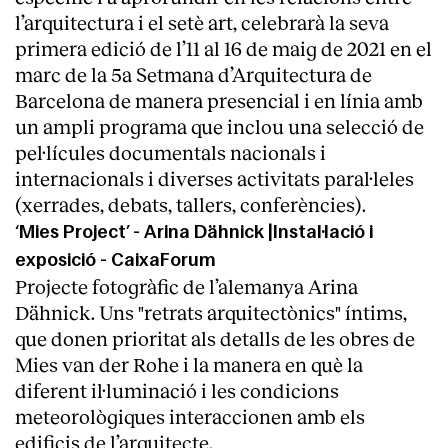
l’arquitectura i el setè art, celebrarà la seva
primera edició de l’11 al 16 de maig de 2021 en el
marc de la 5a Setmana d’Arquitectura de
Barcelona de manera presencial i en línia amb
un ampli programa que inclou una selecció de
pel·lícules documentals nacionals i
internacionals i diverses activitats paral·leles
(xerrades, debats, tallers, conferències).
‘Mies Project’ - Arina Dähnick |Instal·lació i
exposició - CaixaForum
Projecte fotogràfic de l’alemanya Arina
Dähnick. Uns "retrats arquitectònics" íntims,
que donen prioritat als detalls de les obres de
Mies van der Rohe i la manera en què la
diferent il·luminació i les condicions
meteorològiques interaccionen amb els
edificis de l’arquitecte.