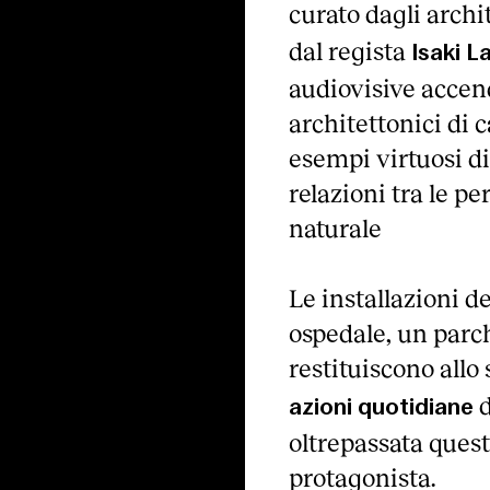
curato dagli archi
dal regista
Isaki L
audiovisive accende
architettonici di 
esempi virtuosi di
relazioni tra le pe
naturale
Le installazioni d
ospedale, un parch
restituiscono allo 
d
azioni quotidiane
oltrepassata quest
protagonista.