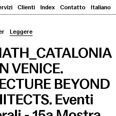
rvizi
Clienti
Index
Contatto
Italiano
AFTERMATH_CATALONIA IN VENICE. AR
er
Leggere
ATH_CATALONIA
IN VENICE.
ECTURE BEYOND
ITECTS. Eventi
rali - 15a Mostra