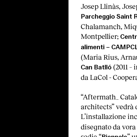
Josep Llinàs, Jose
Parcheggio Saint 
Chalamanch, Miqu
Montpellier;
Centro
alimenti – CAMPC
(Maria Rius, Arna
(2011 – 
Can Batlló
da LaCol - Cooperat
“Aftermath_ Catal
architects” vedrà 
L’installazione inc
disegnato da vora 
sedia “
” u