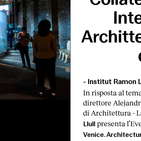
Int
Architte
-
Institut Ramon L
In risposta al tem
direttore Alejand
di Architettura - L
presenta l’Ev
Llull
Venice. Architectu