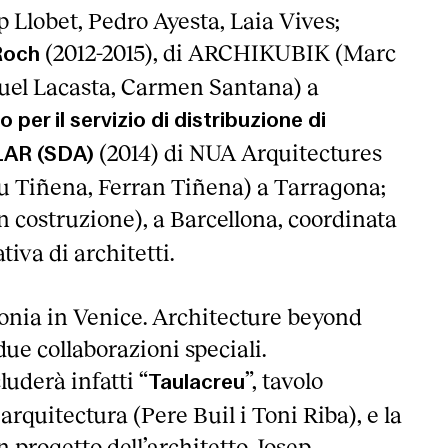
p Llobet, Pedro Ayesta, Laia Vives;
(2012-2015), di ARCHIKUBIK (Marc
Roch
el Lacasta, Carmen Santana) a
 per il servizio di distribuzione di
(2014) di NUA Arquitectures
LAR (SDA)
u Tiñena, Ferran Tiñena) a Tarragona;
in costruzione), a Barcellona, coordinata
iva di architetti.
onia in Venice. Architecture beyond
due collaborazioni speciali.
luderà infatti “
”, tavolo
Taulacreu
arquitectura (Pere Buil i Toni Riba), e la
n progetto dell’architetto Josep