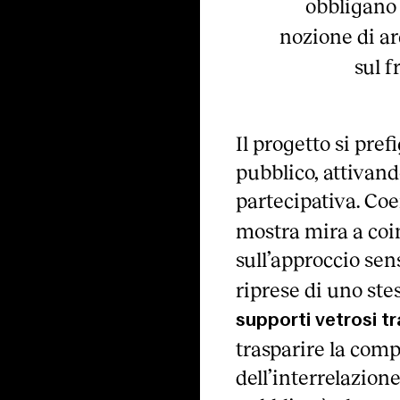
obbligano 
nozione di a
sul f
Il progetto si pref
pubblico, attivand
partecipativa. C
mostra mira a coin
sull’approccio sens
riprese di uno ste
supporti vetrosi tr
trasparire la comp
dell’interrelazione