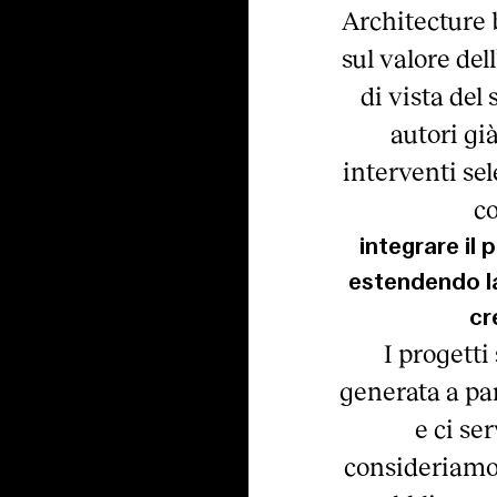
Architecture b
sul valore del
di vista del
autori gi
interventi sel
co
integrare il
estendendo la
cr
I progetti
generata a part
e ci se
consideriamo 