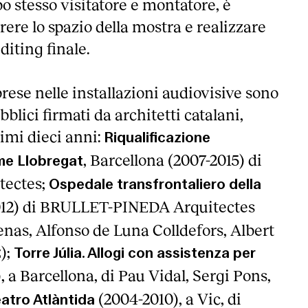
o stesso visitatore e montatore, è
ere lo spazio della mostra e realizzare
editing finale.
prese nelle installazioni audiovisive sono
bblici firmati da architetti catalani,
timi dieci anni:
Riqualificazione
, Barcellona (2007-2015) di
me Llobregat
itectes;
Ospedale transfrontaliero della
012) di BRULLET-PINEDA Arquitectes
enas, Alfonso de Luna Colldefors, Albert
);
Torre Júlia. Allogi con assistenza per
, a Barcellona, di Pau Vidal, Sergi Pons,
(2004-2010), a Vic, di
atro Atlàntida