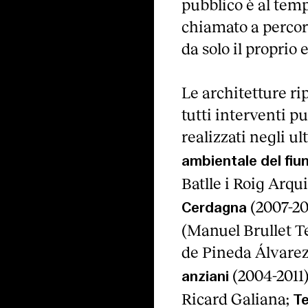
pubblico è al temp
chiamato a percorr
da solo il proprio 
Le architetture ri
tutti interventi pu
realizzati negli ul
ambientale del fiu
Batlle i Roig Arqu
(2007-2
Cerdagna
(Manuel Brullet T
de Pineda Álvarez
(2004-2011)
anziani
Ricard Galiana;
Te