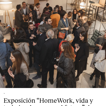
English
Español
Italiano
Català
-
Exposición “HomeWork, vida y