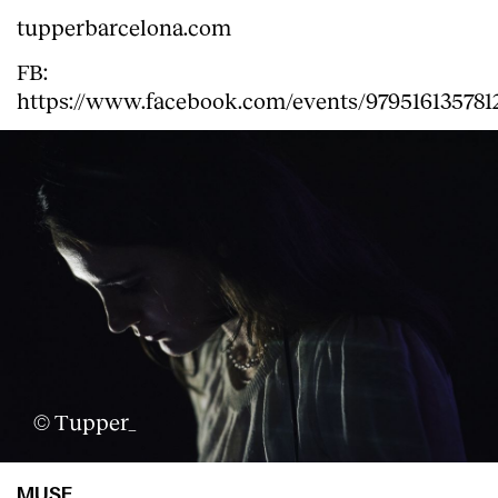
tupperbarcelona.com
FB:
https://www.facebook.com/events/979516135781
© Tupper_
MUSE