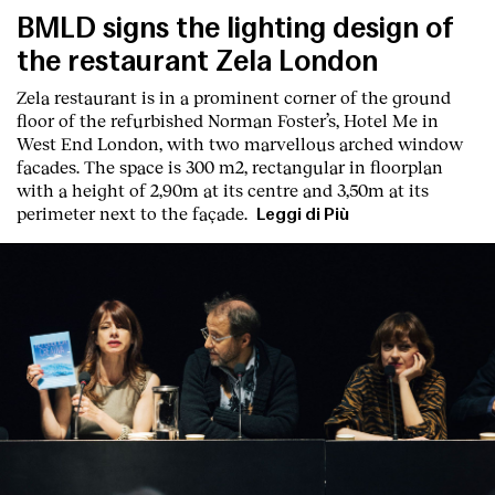
BMLD signs the lighting design of
the restaurant Zela London
Zela restaurant is in a prominent corner of the ground
floor of the refurbished Norman Foster’s, Hotel Me in
West End London, with two marvellous arched window
facades. The space is 300 m2, rectangular in floorplan
with a height of 2,90m at its centre and 3,50m at its
perimeter next to the façade.
Leggi di Più