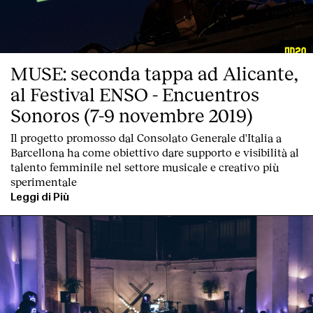
MUSE: seconda tappa ad Alicante,
al Festival ENSO - Encuentros
English
Español
Italiano
Català
Sonoros (7-9 novembre 2019)
Il progetto promosso dal Consolato Generale d'Italia a
Barcellona ha come obiettivo dare supporto e visibilità al
talento femminile nel settore musicale e creativo più
sperimentale
Leggi di Più