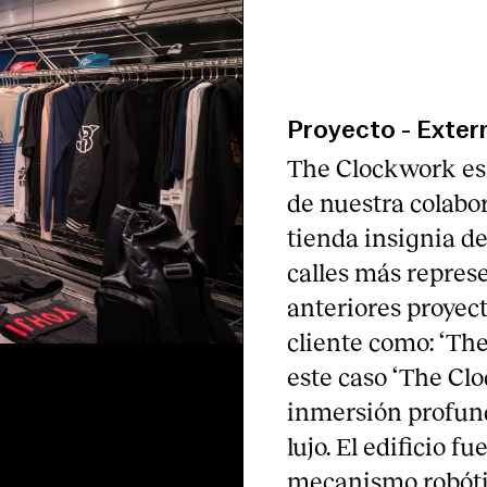
Proyecto
-
Exter
The Clockwork es 
de nuestra colabor
tienda insignia de
calles más represe
anteriores proyec
cliente como: ‘The
este caso ‘The Cl
inmersión profunda
lujo. El edificio 
mecanismo robótic