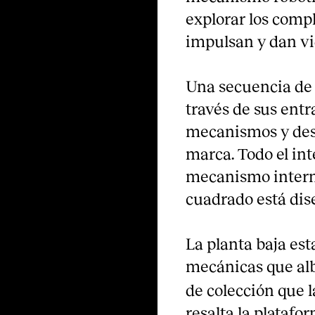
explorar los comp
impulsan y dan v
Una secuencia de 
través de sus ent
mecanismos y desc
marca. Todo el int
mecanismo interno
cuadrado está dis
La planta baja est
mecánicas que alb
de colección que 
resalta la platafo