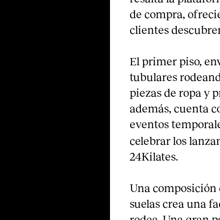
de compra, ofreci
clientes descubre
El primer piso, en
tubulares rodeand
piezas de ropa y p
además, cuenta co
eventos temporale
celebrar los lanz
24Kilates.
Una composición d
suelas crea una f
rodea. Una gran pa