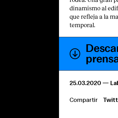
dinamismo al edif
que refleja a la 
temporal.
Descar
prens
25.03.2020
—
La
Compartir
Twitt