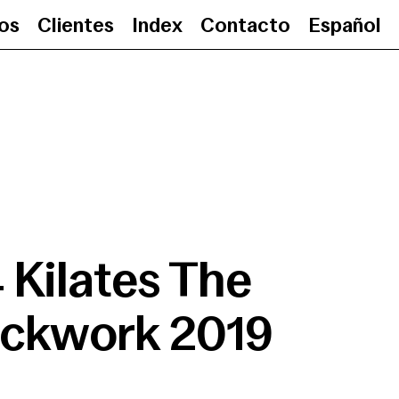
ios
Clientes
Index
Contacto
Español
24 Kilates The Clockwork
 Kilates The
ockwork 2019