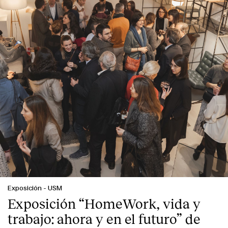
Contacto
Exposición
-
USM
Exposición “HomeWork, vida y
trabajo: ahora y en el futuro” de