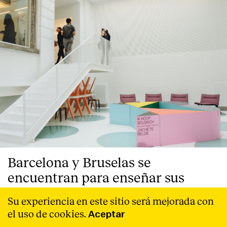
Barcelona y Bruselas se
encuentran para enseñar sus
equipamientos públicos
Su experiencia en este sitio será mejorada con
reactivadores de la ciudad
el uso de cookies.
Aceptar
Bajo el título '_Import WB _Export BCN. Re-activate the