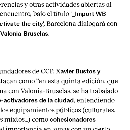
rencias y otras actividades abiertas al
 encuentro, bajo el título
'_Import WB
Barcelona dialogará con
tivate the city',
e
Valonia-Bruselas.
fundadores de CCP, X
avier Bustos y
tacan como “en esta quinta edición, que
na con Valonia-Bruselas, se ha trabajado
, entendiendo
-activadores de la ciudad
 los equipamientos públicos (culturales,
s mixtos...) como
cohesionadores
al importancia en zonas con un cierto