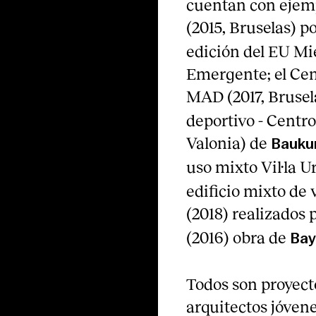
cuentan con ejemp
(2015, Bruselas) p
edición del EU Mi
Emergente; el Cen
MAD (2017, Brusel
deportivo - Centro
Valonia) de
Bauku
uso mixto Vil·la U
edificio mixto de
(2018) realizados 
(2016) obra de
Bay
Todos son proyecto
arquitectos jóvene