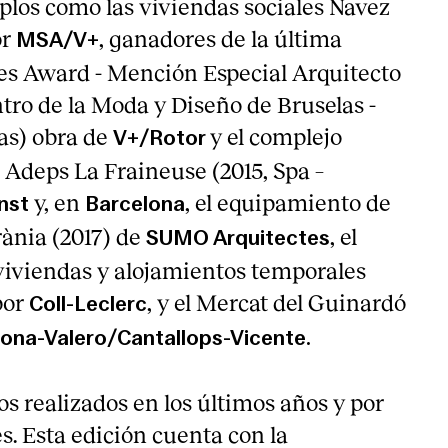
los como las viviendas sociales Navez
or
, ganadores de la última
MSA/V+
es Award - Mención Especial Arquitecto
tro de la Moda y Diseño de Bruselas -
as) obra de
y el complejo
V+/Rotor
 Adeps La Fraineuse (2015, Spa –
y, en
, el equipamiento de
nst
Barcelona
rània (2017) de
, el
SUMO Arquitectes
 viviendas y alojamientos temporales
por
, y el Mercat del Guinardó
Coll-Leclerc
ona-Valero/Cantallops-Vicente.
s realizados en los últimos años y por
s. Esta edición cuenta con la