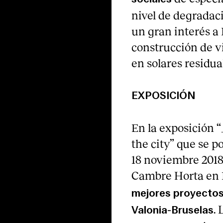
nivel de degradac
un gran interés a 
construcción de v
en solares residual
EXPOSICIÓN
En la exposición 
the city” que se po
18 noviembre 2018
Cambre Horta en B
mejores proyectos
.
Valonia-Bruselas