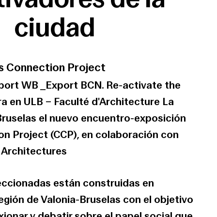
ciudad
es Connection Project
_Import WB _Export BCN. Re-activate the
ura en ULB – Faculté d'Architecture La
ruselas el nuevo encuentro-exposición
on Project (CCP), en colaboración con
 Architectures
leccionadas están construidas en
región de Valonia-Bruselas con el objetivo
xionar y debatir sobre el papel social que