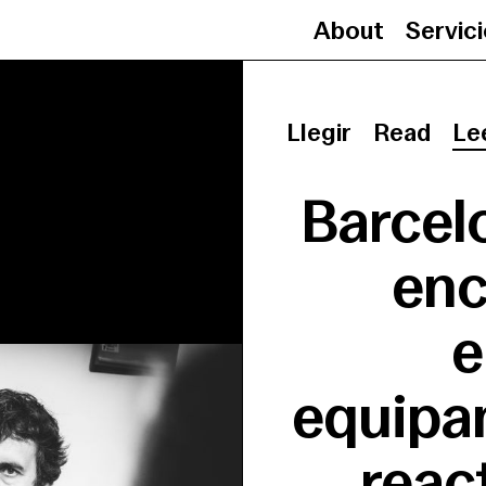
About
Servic
Llegir
Read
Le
Barcel
enc
e
equipa
reac