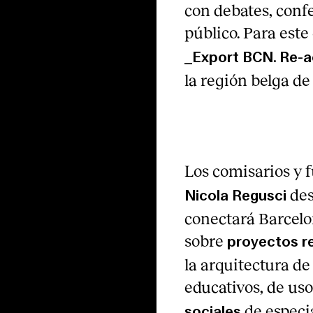
con debates, confe
público. Para este
_Export BCN. Re-ac
la región belga d
Los comisarios y 
des
Nicola Regusci
conectará Barcelo
sobre
proyectos re
la arquitectura de
educativos, de uso
de especi
sociales