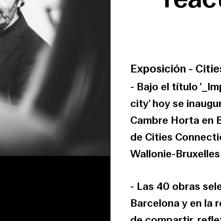
Exposición
-
Citi
- Bajo el título '
city' hoy se inaug
Cambre Horta en B
de Cities Connecti
Wallonie-Bruxelles
- Las 40 obras se
Barcelona y en la 
de compartir, refle