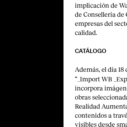
implicación de Wa
de Conselleria de 
empresas del sect
calidad.
CATÁLOGO
Además, el día 18 
“_Import WB _Expo
incorpora imágene
obras seleccionad
Realidad Aumenta
contenidos a trav
visibles desde sm