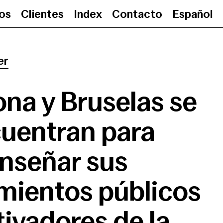
ios
Clientes
Index
Contacto
Español
Barcelona y Bruselas se encuen
er
ona y Bruselas se
uentran para
nseñar sus
mientos públicos
tivadores de la