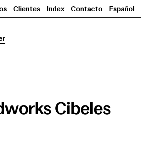
ios
Clientes
Index
Contacto
Español
Cloudworks Cibeles
•
0
er
dworks Cibeles