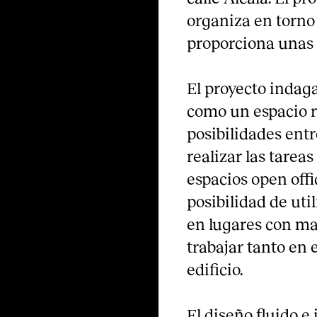
organiza en torno a
proporciona unas 
El proyecto indaga
como un espacio r
posibilidades entr
realizar las tareas 
espacios open offi
posibilidad de uti
en lugares con ma
trabajar tanto en e
edificio.
El diseño fluido e