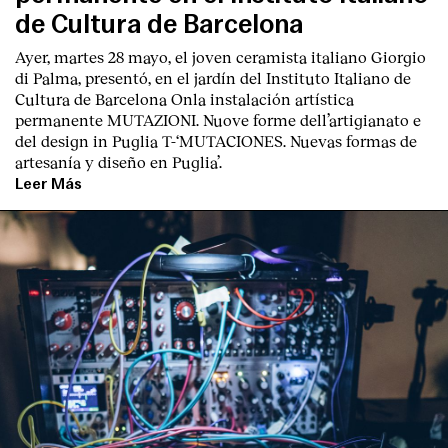
de Cultura de Barcelona
Ayer, martes 28 mayo, el joven ceramista italiano
Giorgio
di Palma
, presentó, en el jardín del I
nstituto Italiano de
Cultura de Barcelona
Onla instalación artística
permanente M
UTAZIONI. Nuove forme dell’artigianato e
del design in Puglia
T
-‘MUTACIONES. Nuevas formas de
English
Español
Italiano
Català
artesanía y diseño en Puglia’.
Leer Más