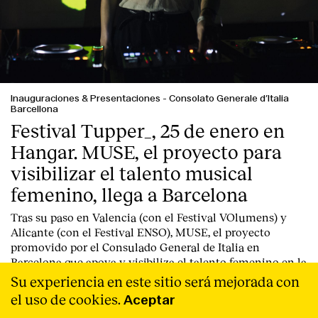
Inauguraciones & Presentaciones
-
Consolato Generale d’Italia
Barcellona
Festival Tupper_, 25 de enero en
Hangar. MUSE, el proyecto para
visibilizar el talento musical
femenino, llega a Barcelona
Tras su paso en Valencia (con el Festival VOlumens) y
Alicante (con el Festival ENSO), MUSE, el proyecto
promovido por el Consulado General de Italia en
Barcelona que apoya y visibiliza el talento femenino en la
industria musical y creativa más experimental, llega a
Su experiencia en este sitio será mejorada con
Barcelona.
Leer Más
el uso de cookies.
Aceptar