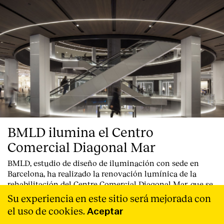
BMLD ilumina el Centro
Comercial Diagonal Mar
BMLD, estudio de diseño de iluminación con sede en
Barcelona, ha realizado la renovación lumínica de la
rehabilitación del Centre Comercial Diagonal Mar, que se
presentó el pasado 22 de noviembre en un acto abierto al
Su experiencia en este sitio será mejorada con
público.
Leer Más
el uso de cookies.
Aceptar