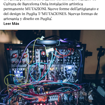
Cultura de Barcelona
Onla instalación artística
permanente M
UTAZIONI. Nuove forme dell’artigianato e
del design in Puglia
T
-‘MUTACIONES. Nuevas formas de
artesanía y diseño en Puglia’.
Leer Más