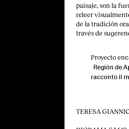
paisaje, son la fue
releer visualment
de la tradición o
través de sugeren
Proyecto en
c
Región de A
racconto il m
TERESA GIANNI