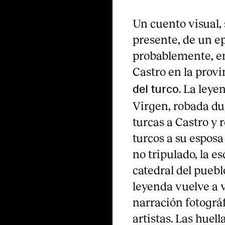
Un cuento visual, 
presente, de un ep
probablemente, en
Castro en la prov
. La leye
del turco
Virgen, robada du
turcas a Castro y
turcos a su espos
no tripulado, la es
catedral del puebl
leyenda vuelve a v
narración fotogra
artistas. Las huell