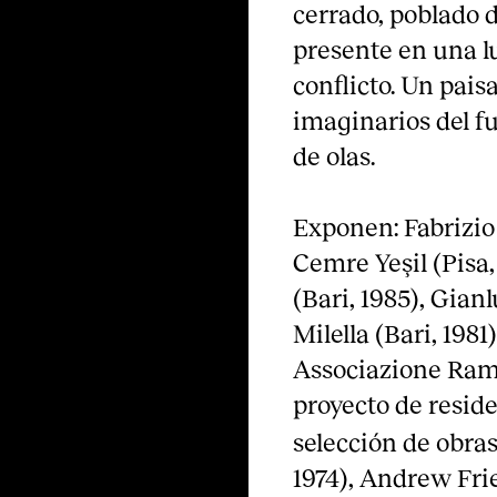
cerrado, poblado 
presente en una l
conflicto. Un paisa
imaginarios del f
de olas.
Exponen: Fabrizio 
Cemre Yeşil (Pisa,
(Bari, 1985), Gian
Milella (Bari, 198
Associazione Ramd
proyecto de resid
selección de obras
1974), Andrew Fri