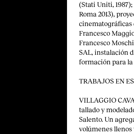
(Stati Uniti, 1987
Roma 2013), proyec
cinematográficas 
Francesco Maggior
Francesco Moschin
SAL, instalación d
formación para la 
TRABAJOS EN E
VILLAGGIO CAVATR
tallado y modelad
Salento. Un agreg
volúmenes llenos y