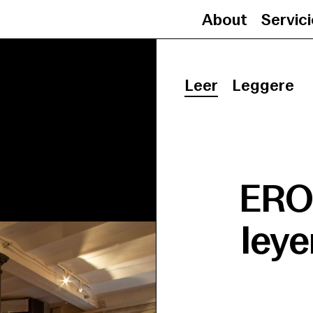
About
Servic
Leer
Leggere
EROS
leye