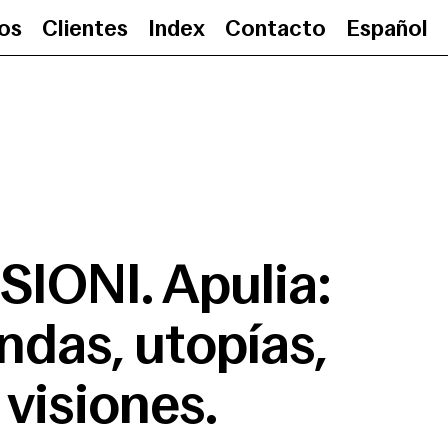
ios
Clientes
Index
Contacto
Español
EROSIONI. Apulia: leyendas, utopías, 
IONI. Apulia:
ndas, utopías,
visiones.