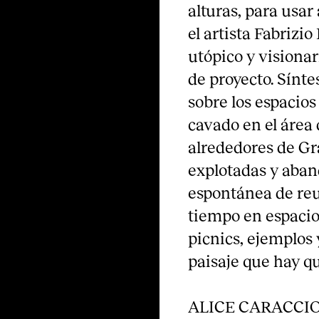
alturas, para usar 
el artista Fabrizi
utópico y visionar
de proyecto. Sínte
sobre los espacios
cavado en el área 
alrededores de Gr
explotadas y aban
espontánea de reu
tiempo en espacios
picnics, ejemplos 
paisaje que hay q
ALICE CARACCIOL